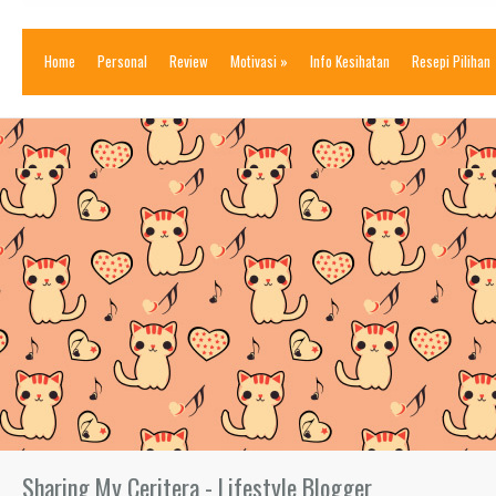
Home
Personal
Review
Motivasi
»
Info Kesihatan
Resepi Pilihan
Sharing My Ceritera - Lifestyle Blogger