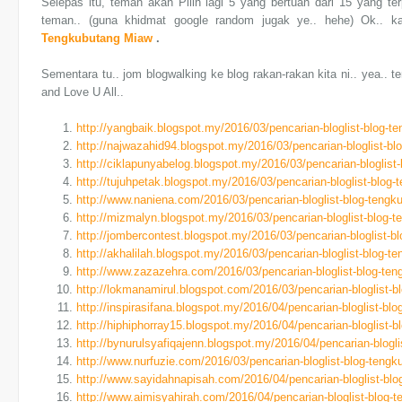
Selepas itu, teman akan Pilih lagi 5 yang bertuah dari 15 yang te
teman.. (guna khidmat google random jugak ye.. hehe) Ok.. k
Tengkubutang Miaw
.
Sementara tu.. jom blogwalking ke blog rakan-rakan kita ni.. yea.. 
and Love U All..
http://yangbaik.blogspot.my/2016/03/pencarian-bloglist-blog-
http://najwazahid94.blogspot.my/2016/03/pencarian-bloglist-b
http://ciklapunyabelog.blogspot.my/2016/03/pencarian-bloglis
http://tujuhpetak.blogspot.my/2016/03/pencarian-bloglist-blo
http://www.naniena.com/2016/03/pencarian-bloglist-blog-teng
http://mizmalyn.blogspot.my/2016/03/pencarian-bloglist-blog-
http://jombercontest.blogspot.my/2016/03/pencarian-bloglist-
http://akhalilah.blogspot.my/2016/03/pencarian-bloglist-blog-
http://www.zazazehra.com/2016/03/pencarian-bloglist-blog-te
http://lokmanamirul.blogspot.com/2016/03/pencarian-bloglist-
http://inspirasifana.blogspot.my/2016/04/pencarian-bloglist-b
http://hiphiphorray15.blogspot.my/2016/04/pencarian-bloglist
http://bynurulsyafiqajenn.blogspot.my/2016/04/pencarian-blog
http://www.nurfuzie.com/2016/03/pencarian-bloglist-blog-teng
http://www.sayidahnapisah.com/2016/04/pencarian-bloglist-bl
http://www.aimisyahirah.com/2016/04/pencarian-bloglist-blog