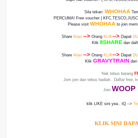
WHOHAA
Sila tekan:
Teru
PERCUMA! Free voucher
( KFC,TESCO,JUSCO
WHOHAA
Please visit
to join memb
-->
-->
Share
Iklan
Orang
KLIK
Dapat
DU
8SHARE
Klik
dan daf
-->
-->
Share
Iklan
Orang
KLIK
Dapat
DU
GRAVYTRAIN
Klik
dan 
Nak tebus barang
F
Jom join dan tebus hadiah.. Daftar free, 
WO
OP
Join
klik LIKE sini yea.. tQ -->
Te
KLIK SINI DAPA