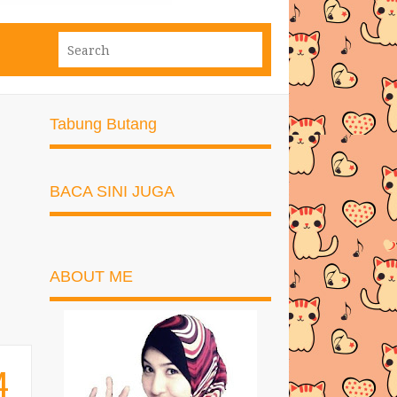
Tabung Butang
BACA SINI JUGA
ABOUT ME
4