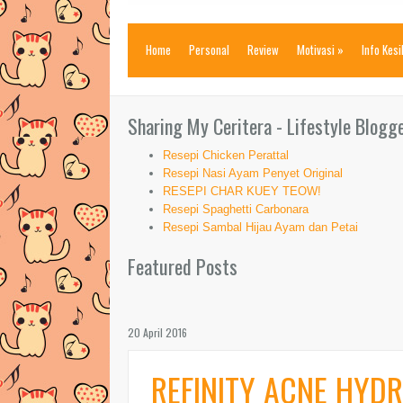
Home
Personal
Review
Motivasi
»
Info Kes
Sharing My Ceritera - Lifestyle Blogg
Resepi Chicken Perattal
Resepi Nasi Ayam Penyet Original
RESEPI CHAR KUEY TEOW!
Resepi Spaghetti Carbonara
Resepi Sambal Hijau Ayam dan Petai
Featured Posts
20 April 2016
REFINITY ACNE HYD