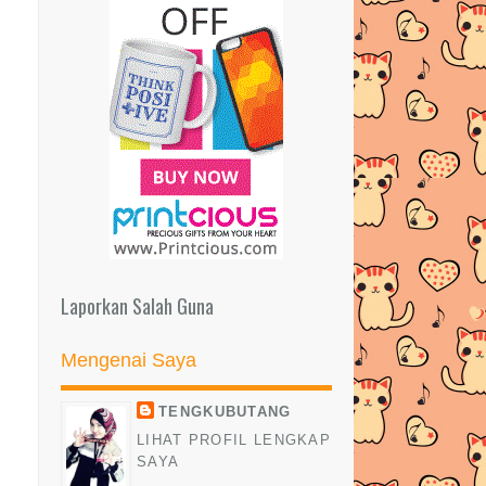
Vaseline Petroleum Jelly Merawat
Bibir Kering/Peca...
MENANG WANG TUNAI RM50 DARI
GIVEAWAY BLOGGER UTARA...
SENARAI PESERTA Segmen
Pencarian Bloglist Tengkubu...
Pengenalan Untuk Bisnes Sahabat |
EIMANELS DOORGIFT
PENCARIAN BLOGLIST BLOG
TENGKUBUTANG.COM 2016
Laporkan Salah Guna
KESAN BLOG TENGKUBUTANG
BERTUKAR KE DOT COM
Mengenai Saya
10 Barang Terbaik di Lazada Pilihan
TENGKUBUTANG
Tengkubutang S...
LIHAT PROFIL LENGKAP
FAHAMI BACAAN DALAM
SAYA
SOLATMU