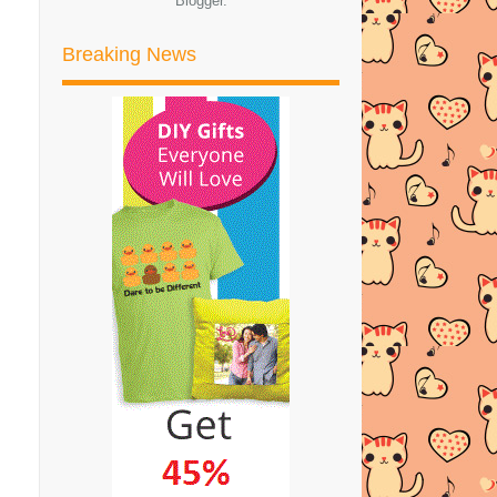
Blogger
.
CASHOUT EARNING
BIDVERTISER KALI KEEMPAT
Breaking News
SURAH YUSUF FULL
PETUA HILANGKAN SAKIT
KEPALA TANPA PANADOL!
BOLEH...
PEMENANG SEGMEN PENCARIAN
BLOGLIST
TENGKUBUTANG.CO...
Tips/Cara Nak Kurangkan Mata
Sembap / Eye Bag / Da...
REFINITY ACNE HYDROGEL
RAWAT JERAWAT SEAWAL 24
JAM!!
PESTA BUKU ONLINE!! JOM
SHOPPING BUKU-BUKU DAN
NOV...