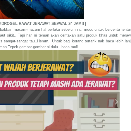
YDROGEL RAWAT JERAWAT SEAWAL 24 JAM!! |
disebabkan macam-macam hal berlaku sebelum ni.. mood untuk bercerita tenta
ut sikit.. Tapi hari ni teman akan ceritakan satu produk khas untuk meraw
 sangat-sangat tau..Hemm.. Untuk bagi korang tertarik nak baca lebih lanj
man Tepek gambar-gambar ni dulu.. baca tau!!