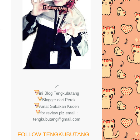
>"
ini Blog Tengkubutang
Blogger dari Perak
Amat Sukakan Kucen
for review plz email :
tengkubutang@gmail.com
FOLLOW TENGKUBUTANG