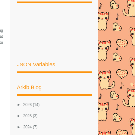
ng
at
tu
JSON Variables
Arkib Blog
►
2026
(14)
►
2025
(3)
►
2024
(7)