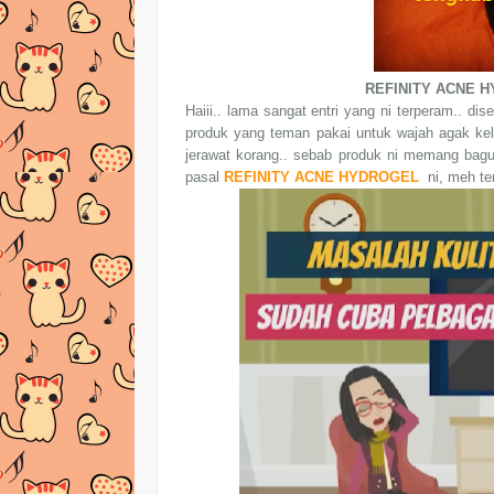
REFINITY ACNE H
Haiii.. lama sangat entri yang ni terperam.. 
produk yang teman pakai untuk wajah agak kela
jerawat korang.. sebab produk ni memang bagus
pasal
REFINITY ACNE HYDROGEL
ni, meh te