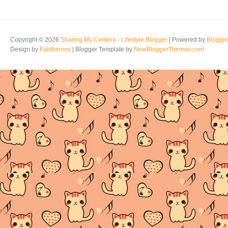
Copyright ©
2026
Sharing My Ceritera - Lifestyle Blogger
| Powered by
Blogge
Design by
Fabthemes
| Blogger Template by
NewBloggerThemes.com