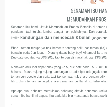
SENAMAN IBU HA
MEMUDAHKAN PROSE
Senaman Ibu hamil Untuk Memudahkan Proses Bersalin ni teman na
panduan.. tapi itulah.. lambat sangat nak publishnya.. Dah berana
kandungan dah mencecah 8 bulan
ketika
, jangan bua
Ehhh.. teman terlupa ye nak bercerita tentang adik ipar teman (ila
bersalin pada Jun lepas.. Diorang dapat baby boy! Alhamdulillah.. r
Due date sepatutnya 30/6/2016 tapi terbersalin awal lak dia, 13/6/201
Manakala adik ipar dapat anak yang ke 5, due date pada 25.6.2016 ta
huhuhu.. Masa hujung-hujung kandungan tu, adik ipar ada jugak be
teman pun google dan cari.. tapi tak sempat nak share dengan adik i
lah .. disini teman nak jugak share Senaman Ibu Hamil ni.. hehehehe.
Apa-apa pun, sebelum memulakan sebarang aktiviti senaman ketika h
senam ibu hamil ini bagus, jika pada bila-bila masa anda berasa saki
1.