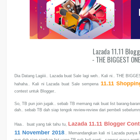
Lazada 11.11 Blog
- THE BIGGEST ONE
Dia Datang Lagiiii.. Lazada buat Sale lagi weh.. Kali ni.. THE BI
11.11 Shoppin
hahaha.. Kali ni Lazada buat Sale sempena
contest untuk Blogger..
So, TB pun join jugak.. sebab TB memang nak buat list barang-barang 
dah.. sebab TB dah siap tengok review-review dari pembeli sebelumn
Lazada 11.11 Blogger Con
Haa.. buat yang tak tahu tu,
11 November 2018
.. Memandangkan kali ni Lazada punya 
pun dah siap-siapkan list yang TB nak beli nanti.. sampai masa nanti