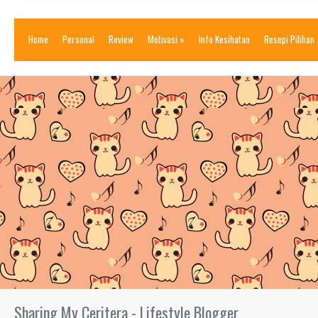
Home
Personal
Review
Motivasi
»
Info Kesihatan
Resepi Pilihan
Sharing My Ceritera - Lifestyle Blogger