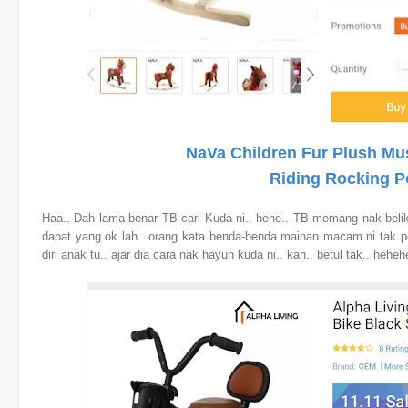
NaVa Children Fur Plush M
Riding Rocking 
Haa.. Dah lama benar TB cari Kuda ni.. hehe.. TB memang nak belik
dapat yang ok lah.. orang kata benda-benda mainan macam ni tak per
diri anak tu.. ajar dia cara nak hayun kuda ni.. kan.. betul tak.. heheh