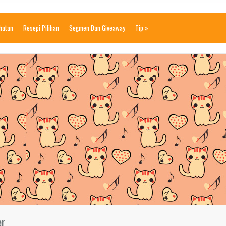
ihatan
Resepi Pilihan
Segmen Dan Giveaway
Tip
»
er