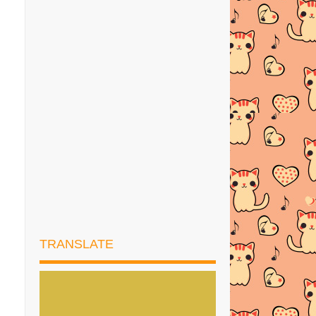
►
Oktober
(2)
►
September
(5)
►
Ogos
(2)
►
Julai
(3)
►
Jun
(3)
►
April
(8)
▼
Mac
(3)
PENGERTIAN & KELEBIHAN
MALAM NISFU SYA’ABAN |
17MA...
19 ANEKA RESEPI DARI IKAN
TRANSLATE
BILIS
Dengan Bertemakan Konten Islamik,
Durioo Melancark...