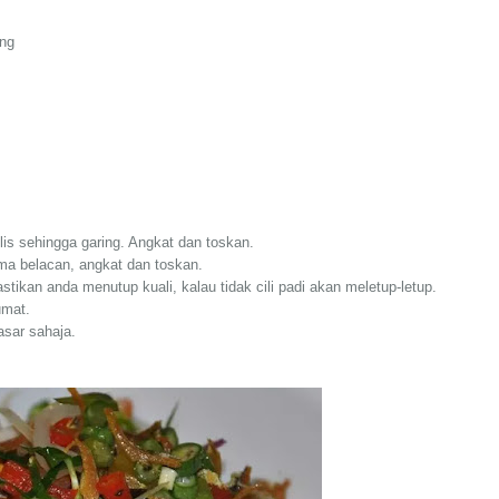
eng
lis sehingga garing. Angkat dan toskan.
ma belacan, angkat dan toskan.
astikan anda menutup kuali, kalau tidak cili padi akan meletup-letup.
umat.
asar sahaja.