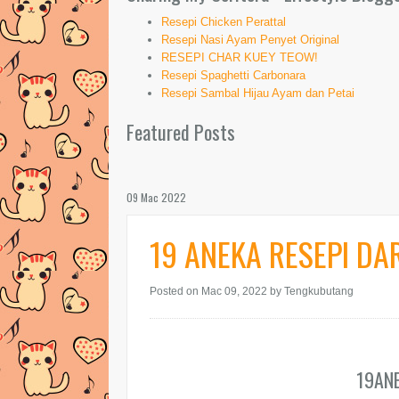
Resepi Chicken Perattal
Resepi Nasi Ayam Penyet Original
RESEPI CHAR KUEY TEOW!
Resepi Spaghetti Carbonara
Resepi Sambal Hijau Ayam dan Petai
Featured Posts
09 Mac 2022
19 ANEKA RESEPI DAR
Posted on Mac 09, 2022
by Tengkubutang
19ANE