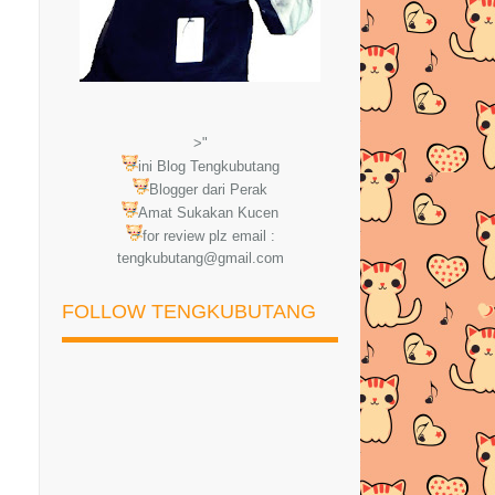
>"
ini Blog Tengkubutang
Blogger dari Perak
Amat Sukakan Kucen
for review plz email :
tengkubutang@gmail.com
FOLLOW TENGKUBUTANG