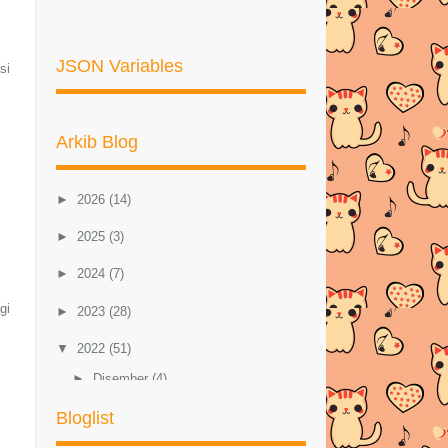
JSON Variables
si
Arkib Blog
►
2026
(14)
►
2025
(3)
►
2024
(7)
gi
►
2023
(28)
▼
2022
(51)
►
Disember
(4)
Bloglist
►
November
(7)