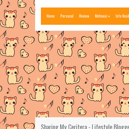
Home
Personal
Review
Motivasi
»
Info Kes
Sharing My Ceritera - Lifestyle Blogg