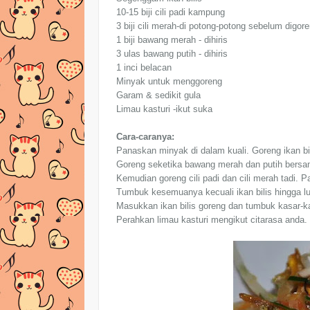
10-15 biji cili padi kampung
3 biji cili merah-di potong-potong sebelum digor
1 biji bawang merah - dihiris
3 ulas bawang putih - dihiris
1 inci belacan
Minyak untuk menggoreng
Garam & sedikit gula
Limau kasturi -ikut suka
Cara-caranya:
Panaskan minyak di dalam kuali. Goreng ikan bi
Goreng seketika bawang merah dan putih bersa
Kemudian goreng cili padi dan cili merah tadi. P
Tumbuk kesemuanya kecuali ikan bilis hingga l
Masukkan ikan bilis goreng dan tumbuk kasar-k
Perahkan limau kasturi mengikut citarasa anda.