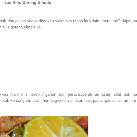
Ikan Bilis Goreng Simple
udah dan paling sedap dimakan walaupun tanpa lauk lain.. betul tak? dapat na
bilis goreng simple ni..
kkan ikan bilis, sedikit garam dan perasa..perah air asam sikit nak ba
 letak kentang,tomato...memang selera..makan nasi panas-panas...ermmmm