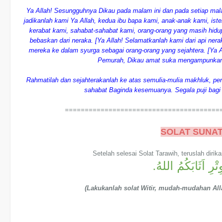
Ya Allah! Sesungguhnya Dikau pada malam ini dan pada setiap ma
jadikanlah kami Ya Allah, kedua ibu bapa kami, anak-anak kami, ister
kerabat kami, sahabat-sahabat kami, orang-orang yang masih hid
bebaskan dari neraka. [Ya Allah! Selamatkanlah kami dari api ner
mereka ke dalam syurga sebagai orang-orang yang sejahtera. [Y
Pemurah, Dikau amat suka mengampunkan, 
Rahmatilah dan sejahterakanlah ke atas semulia-mulia makhluk, 
sahabat Baginda kesemuanya. Segala puji bagi 
=======================================
SOLAT SUNAT
Setelah selesai Solat Tarawih, teruslah dirika
ِتْرِ اَثَابَكُمُ اللهُ
(Lakukanlah solat Witir, mudah-mudahan Al