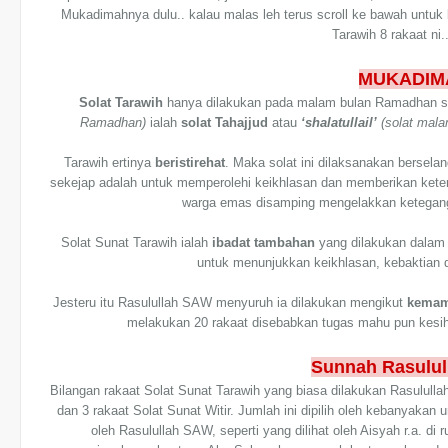
Mukadimahnya dulu.. kalau malas leh terus scroll ke bawah untu
Tarawih 8 rakaat ni.
MUKADIM
Solat Tarawih
hanya dilakukan pada malam bulan Ramadhan s
Ramadhan)
ialah
solat Tahajjud
atau
‘shalatullail’
(solat mal
Tarawih ertinya
beristirehat
. Maka solat ini dilaksanakan bersela
sekejap adalah untuk memperolehi keikhlasan dan memberikan ket
warga emas disamping mengelakkan ketegang
Solat Sunat Tarawih ialah
ibadat tambahan
yang dilakukan dalam 
untuk menunjukkan keikhlasan, kebaktian 
Jesteru itu Rasulullah SAW menyuruh ia dilakukan mengikut
kema
melakukan 20 rakaat disebabkan tugas mahu pun kesih
Sunnah Rasulu
Bilangan rakaat Solat Sunat Tarawih yang biasa dilakukan Rasulullah 
dan 3 rakaat Solat Sunat Witir. Jumlah ini dipilih oleh kebanyakan
oleh Rasulullah SAW, seperti yang dilihat oleh Aisyah r.a.