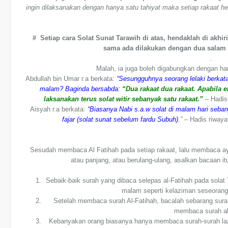
ingin dilaksanakan dengan hanya satu tahiyat maka setiap rakaat hen
# Setiap cara Solat Sunat Tarawih di atas, hendaklah di akhi
sama ada dilakukan dengan dua salam a
.
Malah, ia juga boleh digabungkan dengan han
Abdullah bin Umar r.a berkata:
“Sesungguhnya seorang lelaki berkat
malam? Baginda bersabda:
“Dua rakaat dua rakaat. Apabila
laksanakan terus solat witir sebanyak satu rakaat.”
– Hadis
Aisyah r.a berkata:
“Biasanya Nabi s.a.w solat di malam hari seban
fajar (solat sunat sebelum fardu Subuh).
”
– Hadis riwaya
Sesudah membaca Al Fatihah pada setiap rakaat, lalu membaca aya
atau panjang, atau berulang-ulang, asalkan bacaan itu
Sebaik-baik surah yang dibaca selepas al-Fatihah pada solat 
malam seperti kelaziman seseorang 
Setelah membaca surah Al-Fatihah, bacalah sebarang surah
membaca surah al-
Kebanyakan orang biasanya hanya membaca surah-surah laz