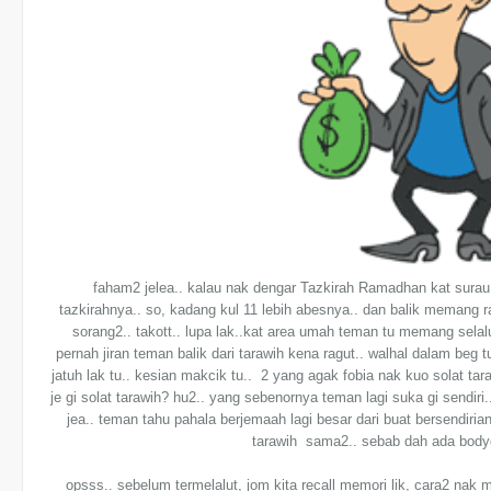
faham2 jelea.. kalau nak dengar Tazkirah Ramadhan kat surau
tazkirahnya.. so, kadang kul 11 lebih abesnya.. dan balik memang r
sorang2.. takott.. lupa lak..kat area umah teman tu memang sela
pernah jiran teman balik dari tarawih kena ragut.. walhal dalam beg 
jatuh lak tu.. kesian makcik tu.. 2 yang agak fobia nak kuo solat ta
je gi solat tarawih? hu2.. yang sebenornya teman lagi suka gi sendiri
jea.. teman tahu pahala berjemaah lagi besar dari buat bersendirian
tarawih sama2.. sebab dah ada bodyg
opsss.. sebelum termelalut, jom kita recall memori lik, cara2 nak