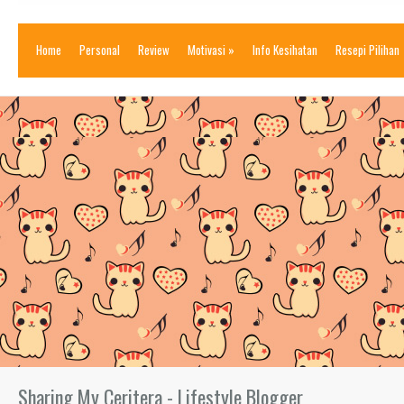
Home
Personal
Review
Motivasi
»
Info Kesihatan
Resepi Pilihan
Sharing My Ceritera - Lifestyle Blogger