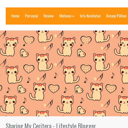
Home
Personal
Review
Motivasi
»
Info Kesihatan
Resepi Pilihan
Sharing My Ceritera - Lifestyle Blogger