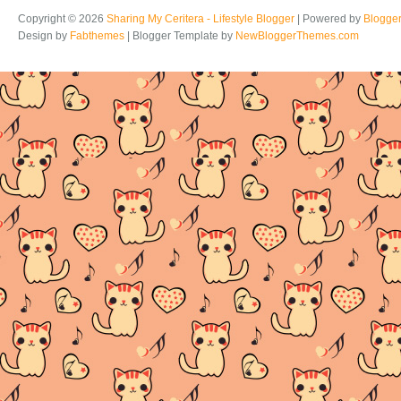
Copyright ©
2026
Sharing My Ceritera - Lifestyle Blogger
| Powered by
Blogge
Design by
Fabthemes
| Blogger Template by
NewBloggerThemes.com