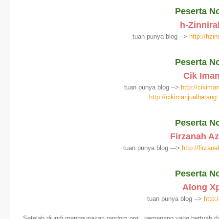
Peserta No
h-Zinnir
tuan punya blog -->
http://hzi
Peserta No
Cik Ima
tuan punya blog -->
http://cikim
http://cikimanjualbarang
Peserta No
Firzanah A
tuan punya blog --->
http://firza
Peserta No
Along X
tuan punya blog -->
http:
Setelah diundi menggunakan random.org.. pemenang yang bertuah dari 