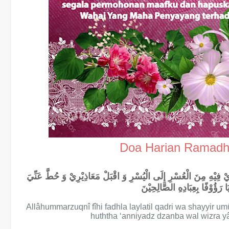
Doa Harian Ramadh
وْرِيْ فِيْهِ مِنَ الْعُسْرِ إِلَى الْيُسْرِ وَ اقْبَلْ مَعَاذِيْرِيْ وَ حُطَّ عَنِّيَ
َا رَؤُوْفًا بِعِبَادِهِ الصَّالِحِيْنَ
Allâhummarzuqnî fîhi fadhla laylatil qadri wa shayyir umûr
huththa ‘anniyadz dzanba wal wizra yâ 