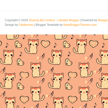
Copyright ©
2026
Sharing My Ceritera - Lifestyle Blogger
| Powered by
Blogge
Design by
Fabthemes
| Blogger Template by
NewBloggerThemes.com