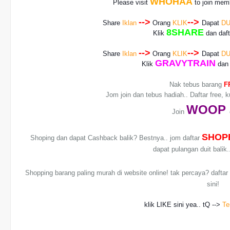
WHOHAA
Please visit
to join memb
-->
-->
Share
Iklan
Orang
KLIK
Dapat
DU
8SHARE
Klik
dan daf
-->
-->
Share
Iklan
Orang
KLIK
Dapat
DU
GRAVYTRAIN
Klik
dan 
Nak tebus barang
F
Jom join dan tebus hadiah.. Daftar free, 
WO
OP
Join
SHOP
Shoping dan dapat Cashback balik? Bestnya.. jom daftar
dapat pulangan duit balik
Shopping barang paling murah di website online! tak percaya? dafta
sini!
klik LIKE sini yea.. tQ -->
Te