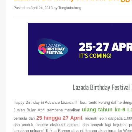
Posted on April 24, 2018
by Tengkubutang
Lazada Birthday Festiva
Happy Birthday in Advance Lazada!!! Haa.. tentu korang dah terdenga
ulang tahun ke-6 L
Jualan Bulan April sempena meraikan
25 hingga 27 April
bermula dari
, nikmati lebih daripada 1,0
dan produk, baucar eksklusif aplikasi dan banyak lagi kejutan! 
lepaskan peluang! Klik je Banner atas ni, korang akan terus ke Webs