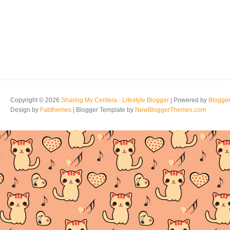
Copyright ©
2026
Sharing My Ceritera - Lifestyle Blogger
| Powered by
Blogge
Design by
Fabthemes
| Blogger Template by
NewBloggerThemes.com