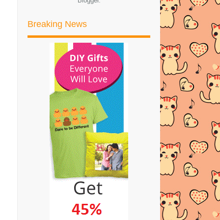
Blogger
.
KFC SEDAP DAN MUDAH!
Resepi Ayam Kicap Pedas Mudah
Breaking News
dan Sedap!
RESEPI RENDANG AYAM PEDAS
PERAK SEDAP DAN MUDAH
YEAY! THROW PILLOW DARI
PRINTCIOUS.COM DAH
SAMPAI!!
RESEPI CHOC CHIC COOKIES
MUDAH DAN SEDAP!
ANEKA RESEPI MASAKAN AYAM
DI BULAN RAMADHAN
Althea's Bare Essentials - Rejim
Kecantikan Kulit...
RESEPI KEK COKLAT MOIST
MUDAH DAN SEDAP!