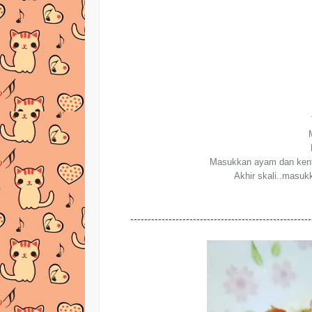
Masukkan ayam dan kenta
Akhir skali..masukka
----------------------------------------------------