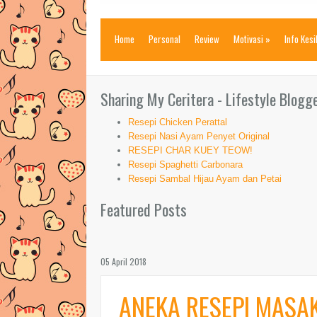
Home
Personal
Review
Motivasi
»
Info Kes
Sharing My Ceritera - Lifestyle Blogg
Resepi Chicken Perattal
Resepi Nasi Ayam Penyet Original
RESEPI CHAR KUEY TEOW!
Resepi Spaghetti Carbonara
Resepi Sambal Hijau Ayam dan Petai
Featured Posts
05 April 2018
ANEKA RESEPI MASA