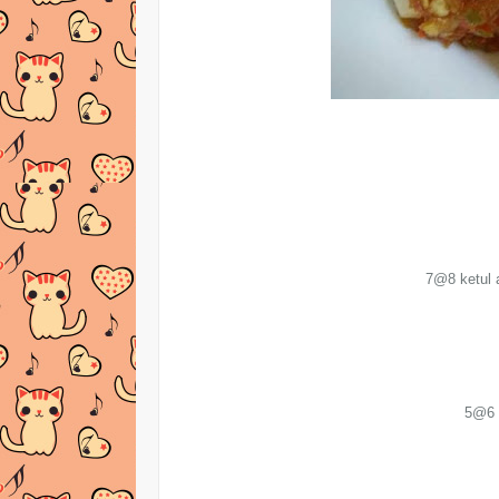
7@8 ketul 
5@6 b