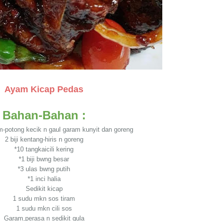
Ayam Kicap Pedas
Bahan-Bahan :
-potong kecik n gaul garam kunyit dan goreng
2 biji kentang-hiris n goreng
*10 tangkaicili kering
*1 biji bwng besar
*3 ulas bwng putih
*1 inci halia
Sedikit kicap
1 sudu mkn sos tiram
1 sudu mkn cili sos
Garam,perasa n sedikit gula