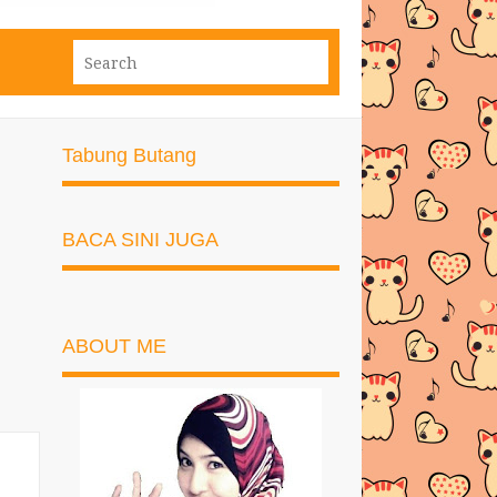
Tabung Butang
BACA SINI JUGA
ABOUT ME