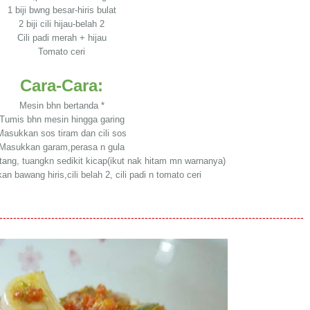
1 biji bwng besar-hiris bulat
2 biji cili hijau-belah 2
Cili padi merah + hijau
Tomato ceri
Cara-Cara:
Mesin bhn bertanda *
Tumis bhn mesin hingga garing
Masukkan sos tiram dan cili sos
Masukkan garam,perasa n gula
ng, tuangkn sedikit kicap(ikut nak hitam mn warnanya)
n bawang hiris,cili belah 2, cili padi n tomato ceri
----------------------------------------------------------------------------------------