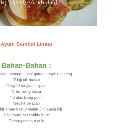
Ayam Sambal Limau
Bahan-Bahan :
ayam-potong n gaul garam kunyit n goreng
*2 biji cili masak
*15@20 tangkai cilipadi
*1 biji bwng besar
* 3 ulas bwng putih
*sedikit belacan
iji limau kasturi-belah 2 n buang biji
1 biji bwng besar-hiris bulat
Garam,perasa n gula