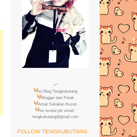
>"
ini Blog Tengkubutang
Blogger dari Perak
Amat Sukakan Kucen
for review plz email :
tengkubutang@gmail.com
FOLLOW TENGKUBUTANG