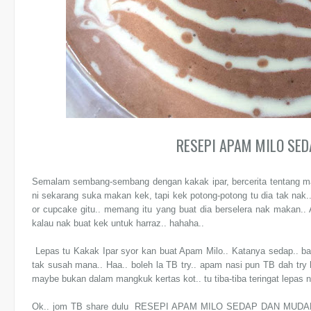
RESEPI APAM MILO SE
Semalam sembang-sembang dengan kakak ipar, bercerita tentang ma
ni sekarang suka makan kek, tapi kek potong-potong tu dia tak nak.
or cupcake gitu.. memang itu yang buat dia berselera nak makan..
kalau nak buat kek untuk harraz.. hahaha..
Lepas tu Kakak Ipar syor kan buat Apam Milo.. Katanya sedap.. ba
tak susah mana.. Haa.. boleh la TB try.. apam nasi pun TB dah try
maybe bukan dalam mangkuk kertas kot.. tu tiba-tiba teringat lepas n
Ok.. jom TB share dulu RESEPI APAM MILO SEDAP DAN MUDAH! ni