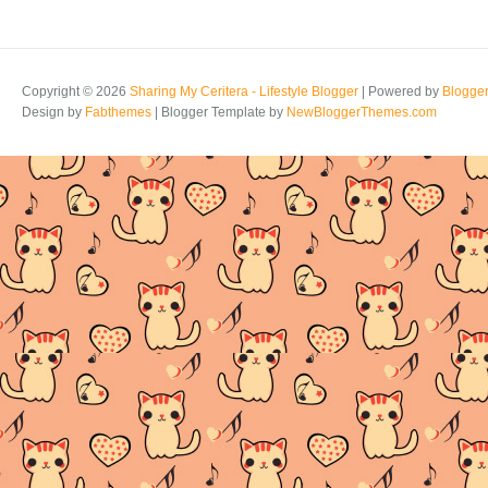
Copyright ©
2026
Sharing My Ceritera - Lifestyle Blogger
| Powered by
Blogge
Design by
Fabthemes
| Blogger Template by
NewBloggerThemes.com