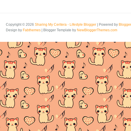
Copyright ©
2026
Sharing My Ceritera - Lifestyle Blogger
| Powered by
Blogge
Design by
Fabthemes
| Blogger Template by
NewBloggerThemes.com