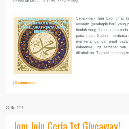
Posted on Mei 29, 2015
by Tengkubutang
Sebaik-baik hari bagi umat I
ayyaam (pemimpin hari) yang pa
ibadah yang dikhususkan pada 
pada shalat Subuh, membaca su
menyertainya, dan amal ibadah 
dalamnya juga terdapat satu
dikabulkan. Tidaklah seorang h
|
3 comments
22 Mei 2015
Jom Join Ceria 1st Giveaway!