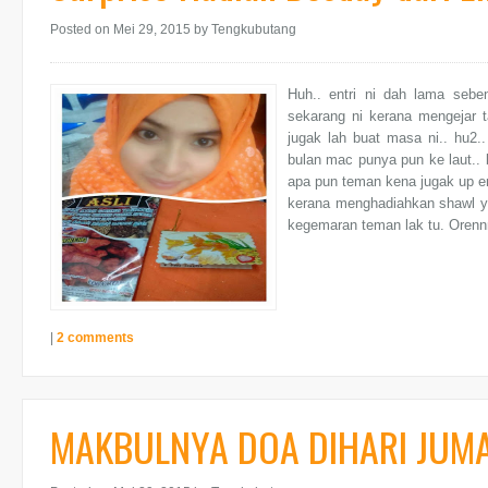
Posted on Mei 29, 2015
by Tengkubutang
Huh.. entri ni dah lama seben
sekarang ni kerana mengejar t
jugak lah buat masa ni.. hu2..
bulan mac punya pun ke laut.. b
apa pun teman kena jugak up en
kerana menghadiahkan shawl yang
kegemaran teman lak tu. Orennn
|
2 comments
MAKBULNYA DOA DIHARI JUM