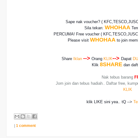
Sape nak voucher? ( KFC,TESCO,JUS
WHOHAA
Sila tekan:
Teru
PERCUMA! Free voucher
( KFC,TESCO,JUSCO
WHOHAA
Please visit
to join memb
-->
-->
Share
Iklan
Orang
KLIK
Dapat
DU
8SHARE
Klik
dan daf
Nak tebus barang
F
Jom join dan tebus hadiah.. Daftar free, kump
KLIK
klik LIKE sini yea.. tQ -->
Te
|
1 comment