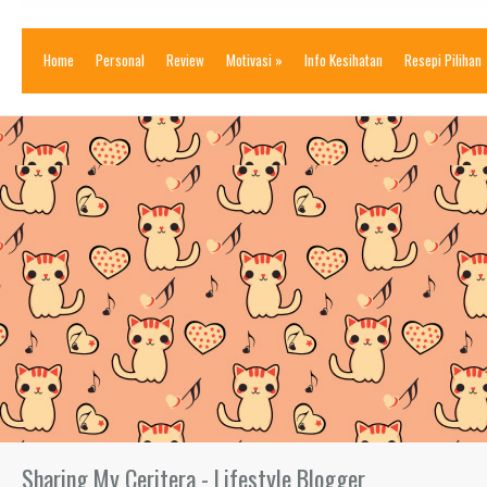
Home
Personal
Review
Motivasi
»
Info Kesihatan
Resepi Pilihan
Sharing My Ceritera - Lifestyle Blogger