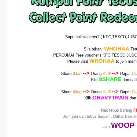
Sape nak voucher? ( KFC,TESCO,JUS
WHOHAA
Sila tekan:
Teru
PERCUMA! Free voucher
( KFC,TESCO,JUSCO
WHOHAA
Please visit
to join memb
-->
-->
Share
Iklan
Orang
KLIK
Dapat
DU
8SHARE
Klik
dan daf
-->
-->
Share
Iklan
Orang
KLIK
Dapat
DU
GRAVYTRAIN
Klik
dan 
Nak tebus barang
F
Jom join dan tebus hadiah.. Daftar free, 
WO
OP
Join