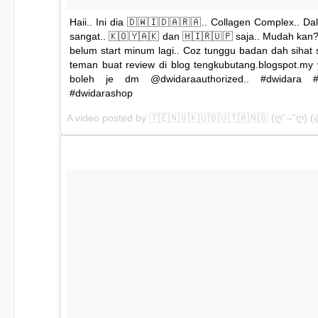
Haii.. Ini dia 🇩🇼🇮🇩🇦🇷🇦.. Collagen Complex.. 
sangat.. 🇰🇴🇾🇦🇰 dan 🇭🇮🇷🇺🇵 saja.. Mudah kan
belum start minum lagi.. Coz tunggu badan dah sihat si
teman buat review di blog tengkubutang.blogspot.my
boleh je dm @dwidaraauthorized.. #dwidara #dw
#dwidarashop
A video posted by 🇹🇪🇳🇬🇰🇺🇧🇺🇹🇦🇳🇬 (ღ˘⌣˘ღ) 