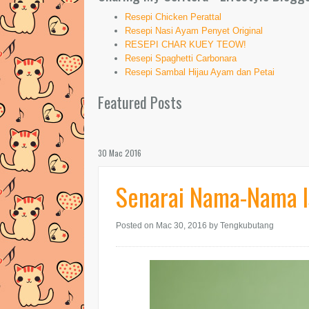
Resepi Chicken Perattal
Resepi Nasi Ayam Penyet Original
RESEPI CHAR KUEY TEOW!
Resepi Spaghetti Carbonara
Resepi Sambal Hijau Ayam dan Petai
Featured Posts
30 Mac 2016
Senarai Nama-Nama I
Posted on Mac 30, 2016
by Tengkubutang