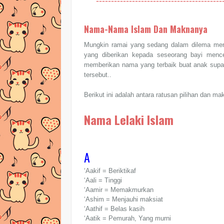
------------------------------------------
Nama-Nama Islam Dan Maknanya
Mungkin ramai yang sedang dalam dilema menc
yang diberikan kepada seseorang bayi menc
memberikan nama yang terbaik buat anak sup
tersebut..
Berikut ini adalah antara ratusan pilihan dan 
Nama Lelaki Islam
A
‘Aakif = Beriktikaf
‘Aali = Tinggi
‘Aamir = Memakmurkan
‘Ashim = Menjauhi maksiat
‘Aathif = Belas kasih
‘Aatik = Pemurah, Yang murni