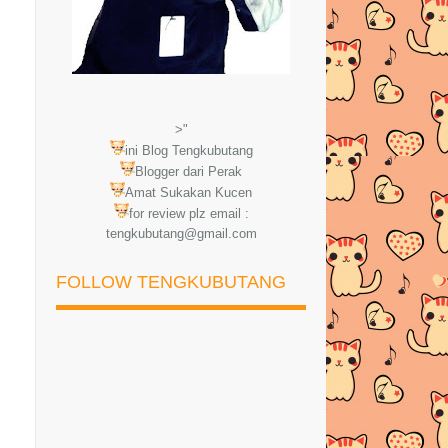
>"
ini Blog Tengkubutang
Blogger dari Perak
Amat Sukakan Kucen
for review plz email :
tengkubutang@gmail.com
FOLLOW TENGKUBUTANG