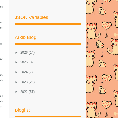
an
JSON Variables
at
ri
Arkib Blog
oy
►
2026
(14)
ak
►
2025
(3)
►
2024
(7)
an
eh
►
2023
(28)
►
2022
(51)
au
ah
►
2021
(46)
am
Bloglist
►
2020
(57)