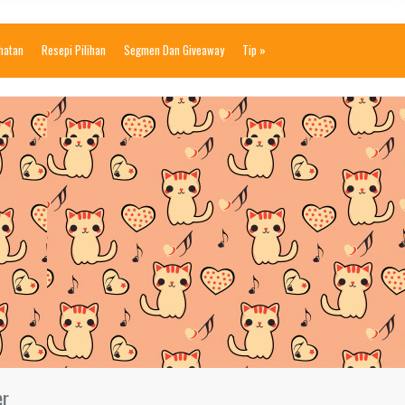
ihatan
Resepi Pilihan
Segmen Dan Giveaway
Tip
»
er