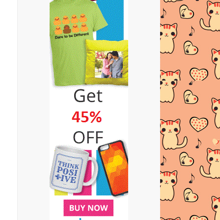
TUPPERWARE Allegra 4 Peas
Server | Dapat Juga Akhi...
Giveaway Cash RM600 MAC2016 by
Emas Putih
RESEPI AISKRIM SUMI SEDAP
GILER!!
RESEPI IKAN GORENG
BEREMPAH
RESEPI KARIPAP CHEESE +
SAUSAGE SEDAP!
SHOPPING DI ZALORA LAGI!!
Ketam Masak Lemak Cili Api Lagi..
Perkara Yang Buat Tengkubutang
Tersenyum Pagi-Pagi...
TAMPIL BERGAYA DENGAN
TOPMAN