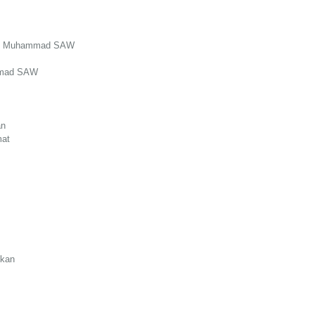
abi Muhammad SAW
ammad SAW
an
mat
ikan