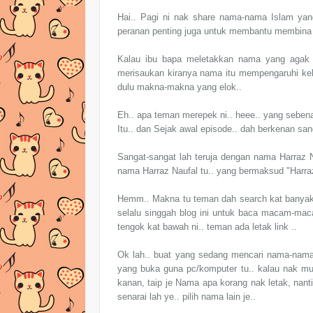
Hai.. Pagi ni nak share nama-nama Islam yan
peranan penting juga untuk membantu membina sa
Kalau ibu bapa meletakkan nama yang agak 
merisaukan kiranya nama itu mempengaruhi kehi
dulu makna-makna yang elok..
Eh.. apa teman merepek ni.. heee.. yang seben
Itu.. dan Sejak awal episode.. dah berkenan sa
Sangat-sangat lah teruja dengan nama Harraz N
nama Harraz Naufal tu.. yang bermaksud "Harr
Hemm.. Makna tu teman dah search kat banyak w
selalu singgah blog ini untuk baca macam-mac
tengok kat bawah ni.. teman ada letak link ..
Ok lah.. buat yang sedang mencari nama-nama
yang buka guna pc/komputer tu.. kalau nak mud
kanan, taip je Nama apa korang nak letak, nan
senarai lah ye.. pilih nama lain je..