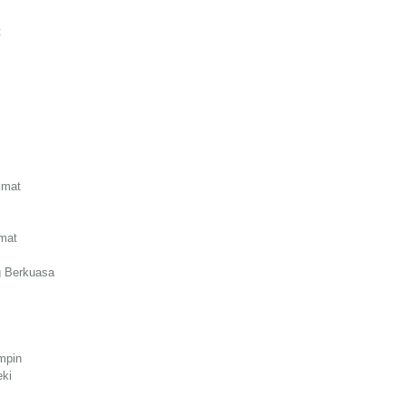
t
kmat
mat
g Berkuasa
mpin
ki