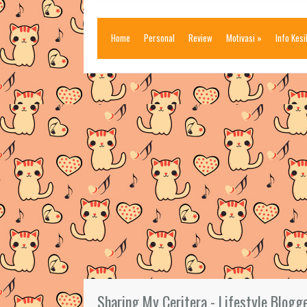
Home
Personal
Review
Motivasi
»
Info Kes
Sharing My Ceritera - Lifestyle Blogg