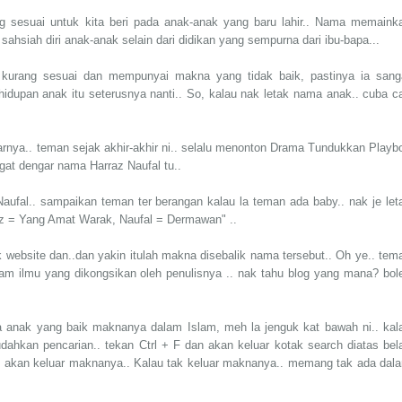
g sesuai untuk kita beri pada anak-anak yang baru lahir.. Nama memaink
hsiah diri anak-anak selain dari didikan yang sempurna dari ibu-bapa...
kurang sesuai dan mempunyai makna yang tidak baik, pastinya ia sang
dupan anak itu seterusnya nanti.. So, kalau nak letak nama anak.. cuba ca
arnya.. teman sejak akhir-akhir ni.. selalu menonton Drama Tundukkan Playb
ngat dengar nama Harraz Naufal tu..
aufal.. sampaikan teman ter berangan kalau la teman ada baby.. nak je let
az = Yang Amat Warak, Naufal = Dermawan" ..
ebsite dan..dan yakin itulah makna disebalik nama tersebut.. Oh ye.. tem
am ilmu yang dikongsikan oleh penulisnya .. nak tahu blog yang mana? bol
 anak yang baik maknanya dalam Islam, meh la jenguk kat bawah ni.. kal
ahkan pencarian.. tekan Ctrl + F dan akan keluar kotak search diatas bel
ti akan keluar maknanya.. Kalau tak keluar maknanya.. memang tak ada dal