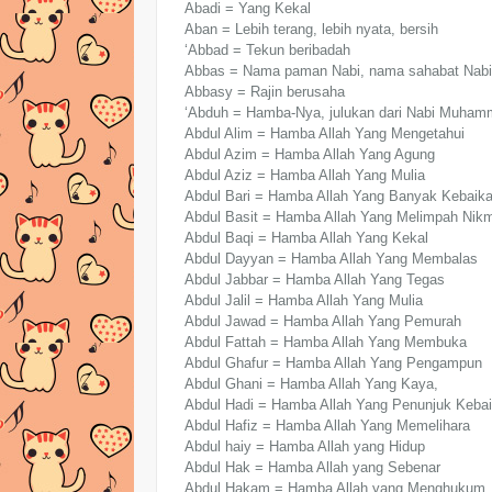
Abadi = Yang Kekal
Aban = Lebih terang, lebih nyata, bersih
‘Abbad = Tekun beribadah
Abbas = Nama paman Nabi, nama sahabat N
Abbasy = Rajin berusaha
‘Abduh = Hamba-Nya, julukan dari Nabi Muh
Abdul Alim = Hamba Allah Yang Mengetahui
Abdul Azim = Hamba Allah Yang Agung
Abdul Aziz = Hamba Allah Yang Mulia
Abdul Bari = Hamba Allah Yang Banyak Kebaik
Abdul Basit = Hamba Allah Yang Melimpah Nik
Abdul Baqi = Hamba Allah Yang Kekal
Abdul Dayyan = Hamba Allah Yang Membalas
Abdul Jabbar = Hamba Allah Yang Tegas
Abdul Jalil = Hamba Allah Yang Mulia
Abdul Jawad = Hamba Allah Yang Pemurah
Abdul Fattah = Hamba Allah Yang Membuka
Abdul Ghafur = Hamba Allah Yang Pengampun
Abdul Ghani = Hamba Allah Yang Kaya,
Abdul Hadi = Hamba Allah Yang Penunjuk Keba
Abdul Hafiz = Hamba Allah Yang Memelihara
Abdul haiy = Hamba Allah yang Hidup
Abdul Hak = Hamba Allah yang Sebenar
Abdul Hakam = Hamba Allah yang Menghukum