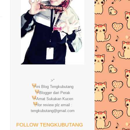
>"
ini Blog Tengkubutang
Blogger dari Perak
Amat Sukakan Kucen
for review plz email :
tengkubutang@gmail.com
FOLLOW TENGKUBUTANG