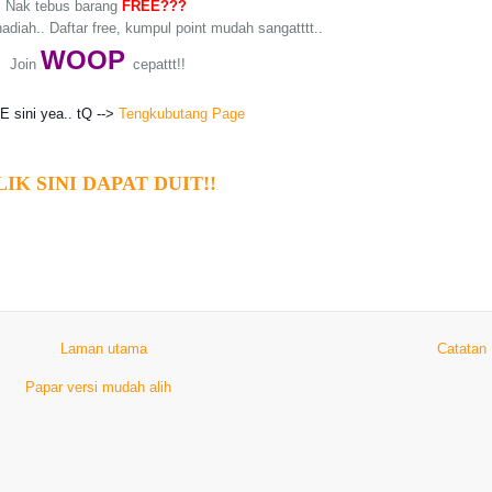
Nak tebus barang
FREE???
adiah.. Daftar free, kumpul point mudah sangatttt..
WO
OP
Join
cepattt!!
KE sini yea.. tQ -->
Tengkubutang Page
LIK SINI DAPAT DUIT!!
Laman utama
Catatan
Papar versi mudah alih