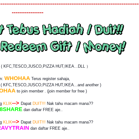
---------------------------------------------------------------------------
-----------------
? ( KFC,TESCO,JUSCO,PIZZA HUT,IKEA...DLL ）
WHOHAA
an:
Terus register sahaja,
r
( KFC,TESCO,JUSCO,PIZZA HUT,IKEA...and another )
OHAA
to join member . (join member for free )
-->
ng
KLIK
Dapat
DUIT!!!
Nak tahu macam mana??
8SHARE
dan daftar
FREE
aje..
-->
ng
KLIK
Dapat
DUIT!!!
Nak tahu macam mana??
AVYTRAIN
dan daftar
FREE
aje..