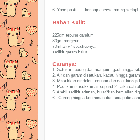
6. Yang pasti.......karipap cheese mmng sedap!
Bahan Kulit:
225gm tepung gandum
80gm margerin
70ml air @ secukupnya
sedikit garam halus
Caranya:
1. Satukan tepung dan margerin, gaul hingga rat
2. Air dan garam disatukan, kacau hingga garam
3. Masukkan air dalam adunan dan gaul hingga l
4. Pastikan masukkan air separuh2 . Jika dah ok
5. Ambil sedikit adunan, bulat2kan kemudian dige
6 . Goreng hingga keemasan dan sedap dimakan