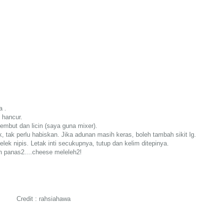
a .
 hancur.
embut dan licin (saya guna mixer).
, tak perlu habiskan. Jika adunan masih keras, boleh tambah sikit lg.
lek nipis. Letak inti secukupnya, tutup dan kelim ditepinya.
 panas2....cheese meleleh2!
Credit : rahsiahawa