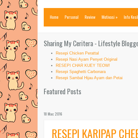
Home
Personal
Review
Motivasi
»
Info Kes
Sharing My Ceritera - Lifestyle Blogg
Resepi Chicken Perattal
Resepi Nasi Ayam Penyet Original
RESEPI CHAR KUEY TEOW!
Resepi Spaghetti Carbonara
Resepi Sambal Hijau Ayam dan Petai
Featured Posts
18 Mac 2016
RESEPI KARIPAP CHE