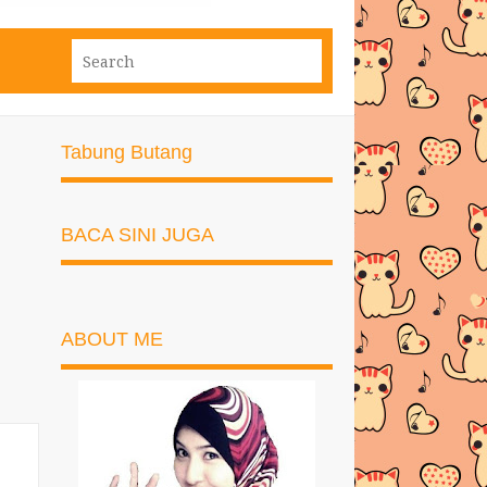
Tabung Butang
BACA SINI JUGA
ABOUT ME