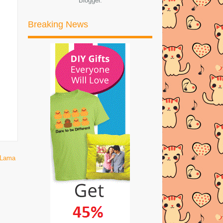
Blogger
.
di Blog
HOT KOOL JAM DI SETIA CITY
Breaking News
PARK, SETIA ALAM
TONTON WRESTLEMANIA 2016 DI
TGV
TUPPERWARE Allegra 4 Peas
Server | Dapat Juga Akhi...
Giveaway Cash RM600 MAC2016 by
Emas Putih
RESEPI AISKRIM SUMI SEDAP
GILER!!
 Lama
RESEPI IKAN GORENG
BEREMPAH
RESEPI KARIPAP CHEESE +
SAUSAGE SEDAP!
SHOPPING DI ZALORA LAGI!!