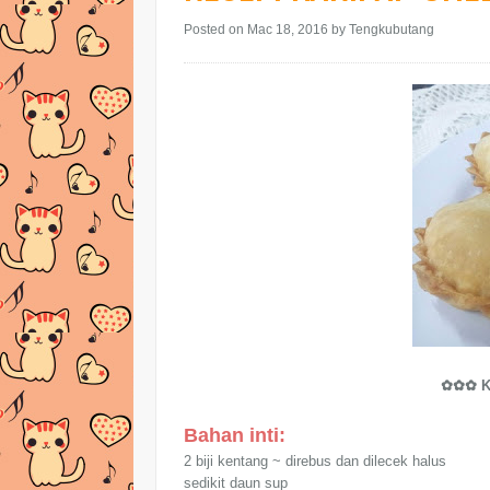
Posted on Mac 18, 2016
by Tengkubutang
✿✿✿ K
Bahan inti:
2 biji kentang ~ direbus dan dilecek halus
sedikit daun sup