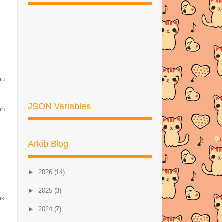
au
JSON Variables
ah
Arkib Blog
►
2026
(14)
►
2025
(3)
ak
►
2024
(7)