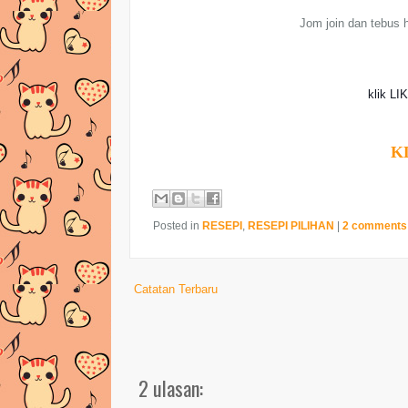
Jom join dan tebus h
klik LI
K
Posted in
RESEPI
,
RESEPI PILIHAN
|
2 comments
Catatan Terbaru
2 ulasan: