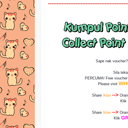
----------------------------------------------
Sape nak voucher
Sila tek
PERCUMA! Free vouche
WH
Please visit
-->
Share
Iklan
Ora
Klik
-->
Share
Iklan
Ora
GR
Klik