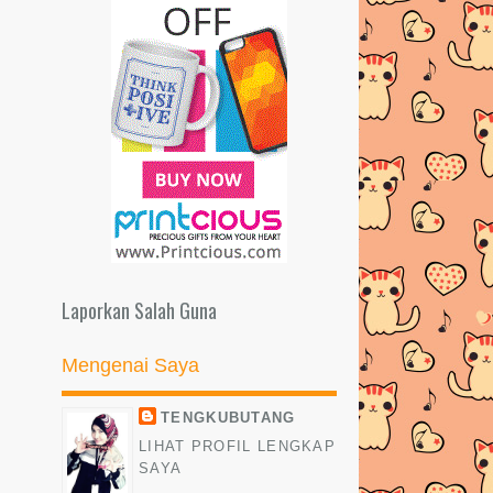
Ketam Masak Lemak Cili Api Lagi..
Perkara Yang Buat Tengkubutang
Tersenyum Pagi-Pagi...
TAMPIL BERGAYA DENGAN
TOPMAN
Review - Krim Herba Kemboja
RADIO KOOL FM YANG
DINANTIKAN DAH KE UDARA!
DWIDARA COLLAGEN COMPLEX
Laporkan Salah Guna
PILIHAN TERBAIK!
Mengenai Saya
REDEEM REWARD DARI WHOHAA
KALI KE 6
TENGKUBUTANG
Happy 4th Anniversary Buat Hubby
LIHAT PROFIL LENGKAP
Tersayang
SAYA
REVIEW - SABUN AL-RAZI