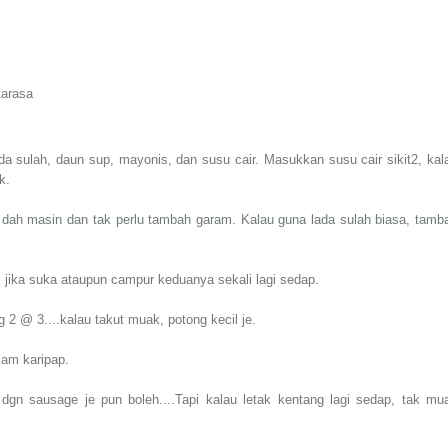
tarasa
da sulah, daun sup, mayonis, dan susu cair. Masukkan susu cair sikit2, kal
ok.
 dah masin dan tak perlu tambah garam. Kalau guna lada sulah biasa, tamb
m jika suka ataupun campur keduanya sekali lagi sedap.
 2 @ 3....kalau takut muak, potong kecil je.
lam karipap.
 dgn sausage je pun boleh....Tapi kalau letak kentang lagi sedap, tak mu