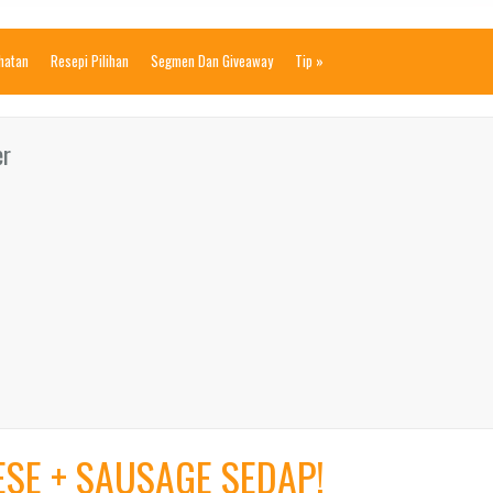
ihatan
Resepi Pilihan
Segmen Dan Giveaway
Tip
»
er
ESE + SAUSAGE SEDAP!