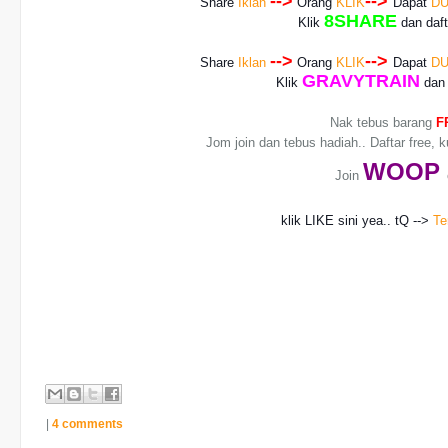
-->
-->
Share
Iklan
Orang
KLIK
Dapat
DU
8SHARE
Klik
dan daf
-->
-->
Share
Iklan
Orang
KLIK
Dapat
DU
GRAVYTRAIN
Klik
dan 
Nak tebus barang
F
Jom join dan tebus hadiah.. Daftar free, 
WO
OP
Join
klik LIKE sini yea.. tQ -->
Te
|
4 comments