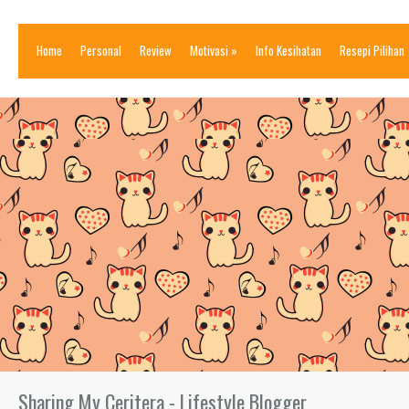
Home
Personal
Review
Motivasi
»
Info Kesihatan
Resepi Pilihan
Sharing My Ceritera - Lifestyle Blogger