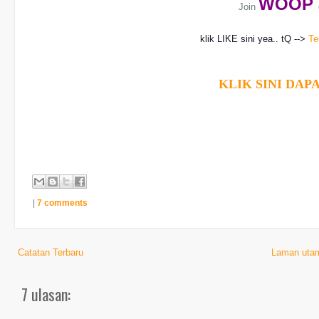
WO
OP
Join
klik LIKE sini yea.. tQ -->
Te
KLIK SINI DAPA
|
7 comments
Catatan Terbaru
Laman uta
7 ulasan: