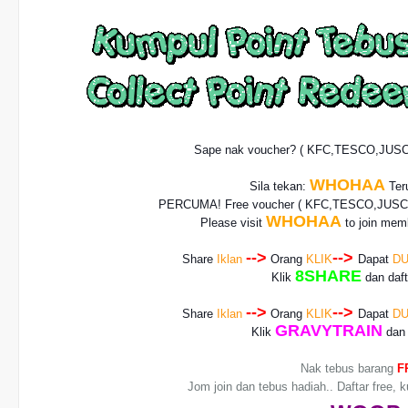
Sape nak voucher? ( KFC,TESCO,JUS
WHOHAA
Sila tekan:
Teru
PERCUMA! Free voucher
( KFC,TESCO,JUSCO
WHOHAA
Please visit
to join memb
-->
-->
Share
Iklan
Orang
KLIK
Dapat
DU
8SHARE
Klik
dan daf
-->
-->
Share
Iklan
Orang
KLIK
Dapat
DU
GRAVYTRAIN
Klik
dan 
Nak tebus barang
F
Jom join dan tebus hadiah.. Daftar free, 