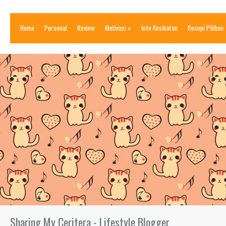
Home
Personal
Review
Motivasi
»
Info Kesihatan
Resepi Pilihan
Sharing My Ceritera - Lifestyle Blogger