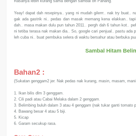
Rasanya lebih kurang sama dengan sambal ori Pahang.
Yeay! dapat dah resepinya.. yang ni mudah gilerrr.. nak try buat.. 
gak ada gastrik ni.. pedas dan masak memang kena elakkan.. tap
dah.. masa makan dulu pun tahun 2011.. pergh dah 6 tahun kot.. pe
ni tetiba terasa nak makan dia.. So, google cari penjual.. pastu ada p
leh cuba ni.. buat pembuka selera di waktu bersahur atau berbuka p
Sambal Hitam Beli
Bahan2 :
(Sukatan genggam2 jer. Nak pedas nak kurang, masin, masam, manis 
1. Ikan bilis dlm 3 genggam.
2. Cili padi atau Cabai Melaka dalam 2 genggam.
3. Belimbing buluh dalam 3 atau 4 genggam (nak tukar ganti tomato pu
4. Bawang besar 4 atau 5 biji.
5. Kicap
6. Garam secukup rasa.