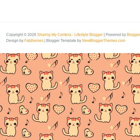
Copyright ©
2026
Sharing My Ceritera - Lifestyle Blogger
| Powered by
Blogge
Design by
Fabthemes
| Blogger Template by
NewBloggerThemes.com