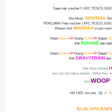
Sape nak voucher? ( KFC,TESCO,JUS
WHOHAA
Sila tekan:
Teru
PERCUMA! Free voucher
( KFC,TESCO,JUSCO
WHOHAA
Please visit
to join memb
-->
-->
Share
Iklan
Orang
KLIK
Dapat
DU
8SHARE
Klik
dan daf
-->
-->
Share
Iklan
Orang
KLIK
Dapat
DU
GRAVYTRAIN
Klik
dan 
Nak tebus barang
F
Jom join dan tebus hadiah.. Daftar free, 
WO
OP
Join
klik LIKE sini yea.. tQ -->
Te
KLIK SINI DAPA