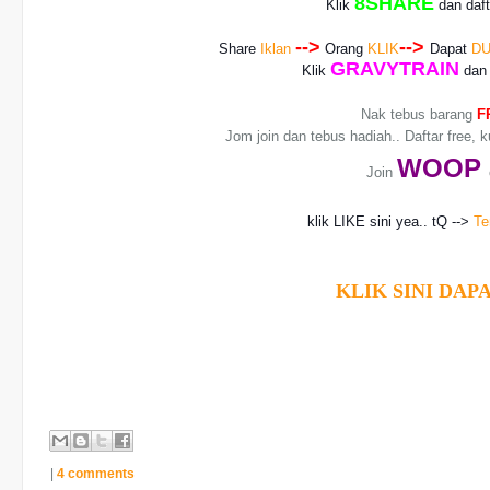
8SHARE
Klik
dan daf
-->
-->
Share
Iklan
Orang
KLIK
Dapat
DU
GRAVYTRAIN
Klik
dan 
Nak tebus barang
F
Jom join dan tebus hadiah.. Daftar free, 
WO
OP
Join
klik LIKE sini yea.. tQ -->
Te
KLIK SINI DAPA
|
4 comments