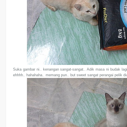
Suka gambar ni.. kenangan sangat-sangat.. Adik masa ni budak lagi..
ehhhh.. hahahaha.. memang pun.. but sweet sangat perangai pelik dia