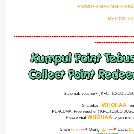
EARMITES BUAT ADIK PERG
MY LOVELY A
-------------------------------------------------------------------
----------------------
Sape nak voucher? ( KFC,TESCO,JUS
WHOHAA
Sila tekan:
Teru
PERCUMA! Free voucher
( KFC,TESCO,JUSCO
WHOHAA
Please visit
to join memb
-->
-->
Share
Iklan
Orang
KLIK
Dapat
DU