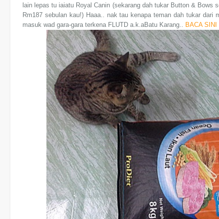
lain lepas tu iaiatu Royal Canin (sekarang dah tukar Button & Bows s
Rm187 sebulan kau!) Haaa.. nak tau kenapa teman dah tukar dari 
masuk wad gara-gara terkena FLUTD a.k.aBatu Karang..
BACA SINI 