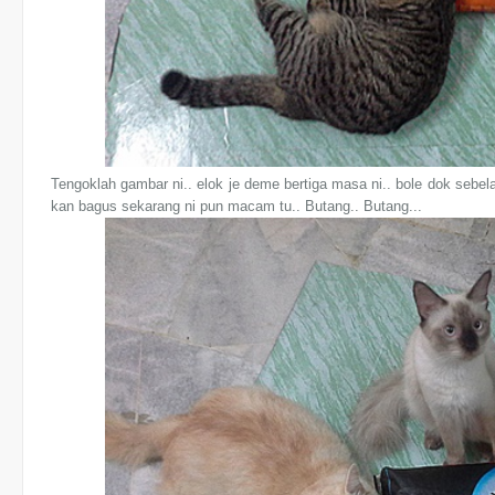
Tengoklah gambar ni.. elok je deme bertiga masa ni.. bole dok sebel
kan bagus sekarang ni pun macam tu.. Butang.. Butang...