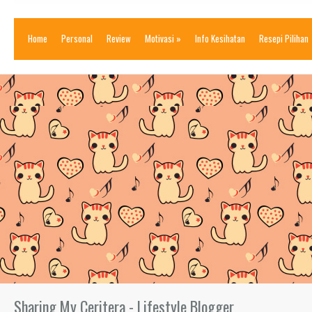
Home
Personal
Review
Motivasi
»
Info Kesihatan
Resepi Pilihan
Sharing My Ceritera - Lifestyle Blogger