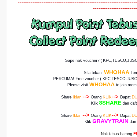
-----------------------------------------------------------------
------------------------
Sape nak voucher? ( KFC,TESCO,JUS
WHOHAA
Sila tekan:
Teru
PERCUMA! Free voucher
( KFC,TESCO,JUSCO
WHOHAA
Please visit
to join memb
-->
-->
Share
Iklan
Orang
KLIK
Dapat
DU
8SHARE
Klik
dan daf
-->
-->
Share
Iklan
Orang
KLIK
Dapat
DU
GRAVYTRAIN
Klik
dan 
Nak tebus barang
F