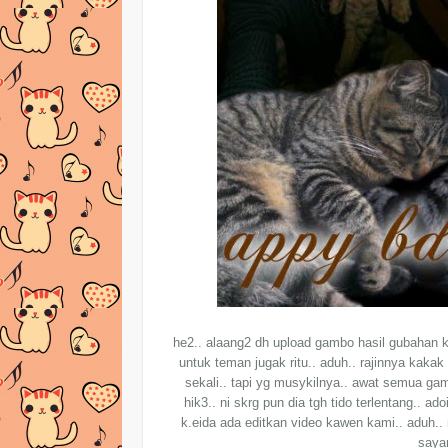
he2.. alaang2 dh upload gambo hasil gubahan k
untuk teman jugak ritu.. aduh.. rajinnya kaka
sekali.. tapi yg musykilnya.. awat semua g
hik3.. ni skrg pun dia tgh tido terlentang.. ad
k.eida ada editkan video kawen kami.. aduh.. r
sayan