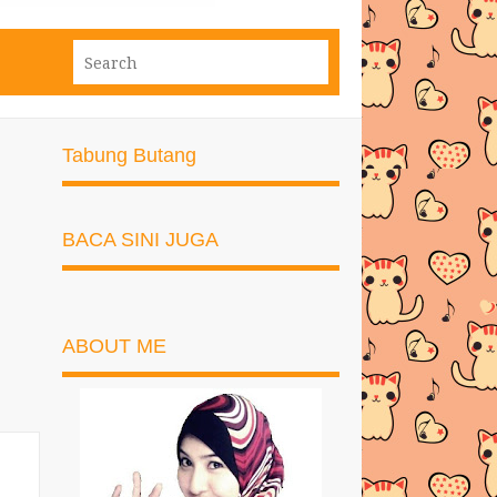
Tabung Butang
BACA SINI JUGA
ABOUT ME