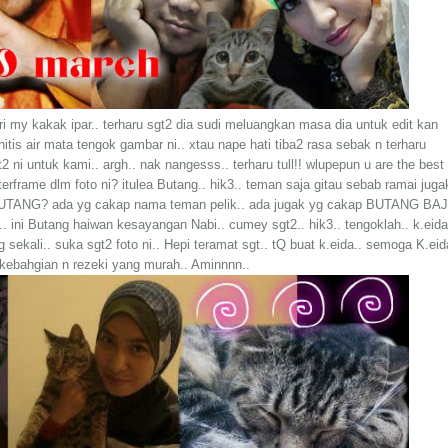
ri my kakak ipar.. terharu sgt2 dia sudi meluangkan masa dia untuk edit kan
tis air mata tengok gambar ni.. xtau nape hati tiba2 rasa sebak n terharu
2 ni untuk kami.. argh.. nak nangesss.. terharu tull!! wlupepun u are the best
rframe dlm foto ni? itulea Butang.. hik3.. teman saja gitau sebab ramai juga
TANG? ada yg cakap nama teman pelik.. ada jugak yg cakap BUTANG BA
 ini Butang haiwan kesayangan Nabi.. cumey sgt2.. hik3.. tengoklah.. k.eida
g sekali.. suka sgt2 foto ni.. Hepi teramat sgt.. tQ buat k.eida.. semoga K.eid
 kebahgian n rezeki yang murah.. Aminnnn..