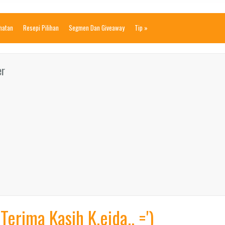
ihatan
Resepi Pilihan
Segmen Dan Giveaway
Tip
»
er
Terima Kasih K.eida.. =')