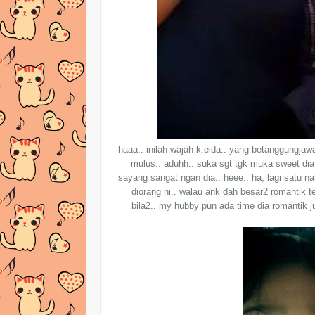
haaa.. inilah wajah k.eida.. yang betanggungjawa
mulus.. aduhh.. suka sgt tgk muka sweet dia.
sayang sangat ngan dia.. heee.. ha, lagi satu n
diorang ni.. walau ank dah besar2 romantik te
bila2.. my hubby pun ada time dia romantik j