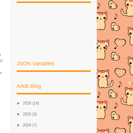
k
JU
JSON Variables
a
Arkib Blog
►
2026
(14)
►
2025
(3)
►
2024
(7)