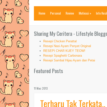
Home
Personal
Review
Motivasi
»
Info Kes
Sharing My Ceritera - Lifestyle Blogg
Resepi Chicken Perattal
Resepi Nasi Ayam Penyet Original
RESEPI CHAR KUEY TEOW!
Resepi Spaghetti Carbonara
Resepi Sambal Hijau Ayam dan Petai
Featured Posts
11 Mac 2013
Terharu Tak Terkata.. 