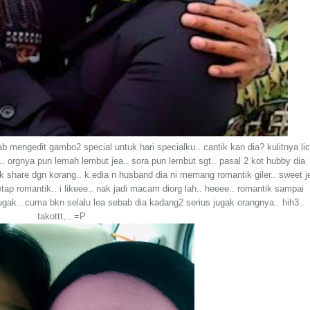
b mengedit gambo2 special untuk hari specialku.. cantik kan dia? kulitnya lic
. orgnya pun lemah lembut jea.. sora pun lembut sgt.. pasal 2 kot hubby dia
ak share dgn korang.. k.edia n husband dia ni memang romantik giler.. sweet j
tap romantik.. i likeee.. nak jadi macam diorg lah.. heeee.. romantik sampai
ugak.. cuma bkn selalu lea sebab dia kadang2 serius jugak orangnya.. hih3..
takottt,.. =P