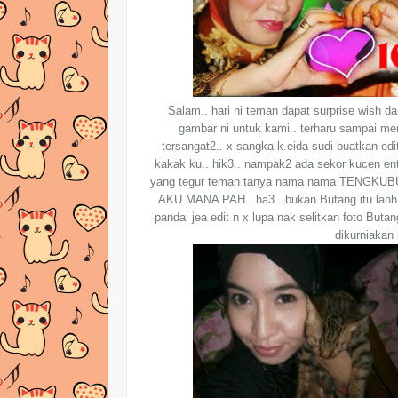
Salam.. hari ni teman dapat surprise wish da
gambar ni untuk kami.. terharu sampai meni
tersangat2.. x sangka k.eida sudi buatkan edit
kakak ku.. hik3.. nampak2 ada sekor kucen ente
yang tegur teman tanya nama nama TENGKUBU
AKU MANA PAH.. ha3.. bukan Butang itu lahh..
pandai jea edit n x lupa nak selitkan foto Butan
dikurniakan