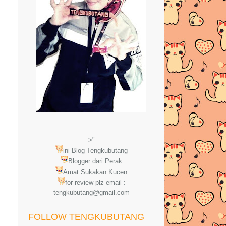
>"
ini Blog Tengkubutang
Blogger dari Perak
Amat Sukakan Kucen
for review plz email :
tengkubutang@gmail.com
FOLLOW TENGKUBUTANG