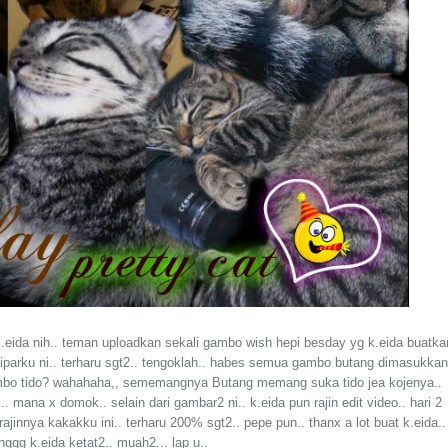
.eida nih.. teman uploadkan sekali gambo wish hepi besday yg k.eida buatka
k iparku ni.. terharu sgt2.. tengoklah.. habes semua gambo butang dimasukkan
ambo tido? wahahaha,, sememangnya Butang memang suka tido jea kojenya..
oi.. mana x domok.. selain dari gambar2 ni.. k.eida pun rajin edit video.. hari 2
ajinnya kakakku ini.. terharu 200% sgt2.. pepe pun.. thanx a lot buat k.eida..
ggg k.eida ketat2.. muah2... lap u..