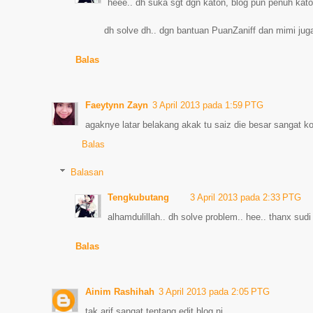
heee.. dh suka sgt dgn katon, blog pun penuh katon
dh solve dh.. dgn bantuan PuanZaniff dan mimi juga
Balas
Faeytynn Zayn
3 April 2013 pada 1:59 PTG
agaknye latar belakang akak tu saiz die besar sangat kot
Balas
Balasan
Tengkubutang
3 April 2013 pada 2:33 PTG
alhamdulillah.. dh solve problem.. hee.. thanx sud
Balas
Ainim Rashihah
3 April 2013 pada 2:05 PTG
tak arif sangat tentang edit blog ni