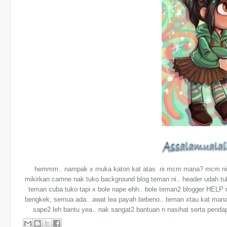
hemmm.. nampak x muka katon kat atas ni mcm mana? mcm ni le
mikirkan camne nak tuko background blog teman ni.. header udah tuk
teman cuba tuko tapi x bole nape ehh.. bole teman2 blogger HELP m
bengkek, semua ada.. awat lea payah bebeno.. teman xtau kat mana 
sape2 leh bantu yea.. nak sangat2 bantuan n nasihat serta pend