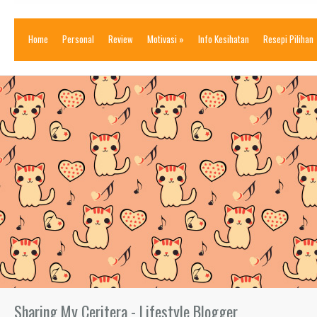
Home
Personal
Review
Motivasi
»
Info Kesihatan
Resepi Pilihan
Sharing My Ceritera - Lifestyle Blogger