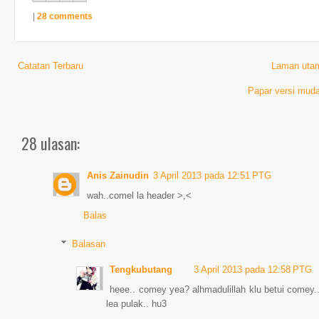
|
28 comments
Catatan Terbaru
Laman uta
Papar versi muda
28 ulasan:
Anis Zainudin
3 April 2013 pada 12:51 PTG
wah..comel la header >,<
Balas
Balasan
Tengkubutang
3 April 2013 pada 12:58 PTG
heee.. comey yea? alhmadulillah klu betui comey..
lea pulak.. hu3