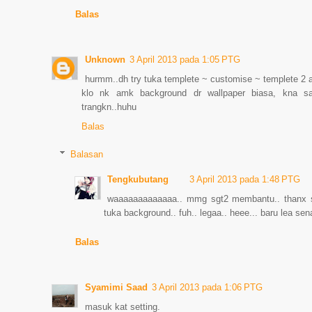
Balas
Unknown
3 April 2013 pada 1:05 PTG
hurmm..dh try tuka templete ~ customise ~ templete 2 
klo nk amk background dr wallpaper biasa, kna s
trangkn..huhu
Balas
Balasan
Tengkubutang
3 April 2013 pada 1:48 PTG
waaaaaaaaaaaaa.. mmg sgt2 membantu.. thanx sg
tuka background.. fuh.. legaa.. heee... baru lea sen
Balas
Syamimi Saad
3 April 2013 pada 1:06 PTG
masuk kat setting.