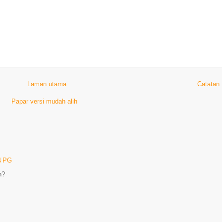
Laman utama
Catatan
Papar versi mudah alih
4 PG
n?