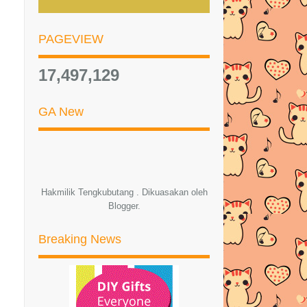
►
Julai
(46)
►
Jun
(38)
PAGEVIEW
►
Mei
(50)
17,497,129
▼
April
(36)
TERGAMAK KAU BAGI TEMAN
GA New
DUIT KOYAK???
ANTARA SEGMEN2 / GA YG
TEMAN DAH JOIN..
SOYA TIDAK BAGUS UNTUK
Hakmilik Tengkubutang . Dikuasakan oleh
KESIHATAN!
Blogger
.
Segmen Suka-Suki
Breaking News
BIARLAH AKU MATI DULU..
Awesomee Giveaway by
thedreamgoddess