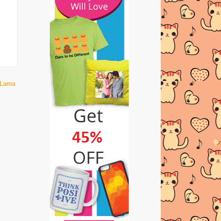
Saya Nak Masuk Dalam Bloglist
Fuh.My
Segmen Topup 24 Jam by Emas
Putih Part #2
GWIYOMI COMEL VERSI
ISLAMIK!! MESTI TENGOK!
 Lama
Nora Danish Gwiyomi as requested!
Super Cute!
April-May Giveaway By Nabila
Medan
UPDATE!!! APRIL YANG VERY D
LUCKY!
PANASSS! ISU BERPUKUNG
MINI GA 2 BY SYIELA
SEGMEN: Saya Nak Free Gift by
Miratul Reyyah