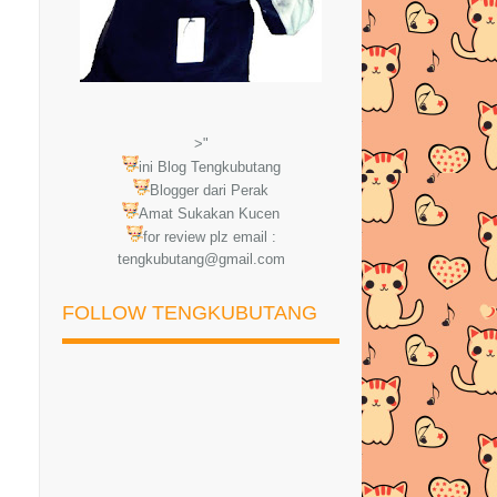
>"
ini Blog Tengkubutang
Blogger dari Perak
Amat Sukakan Kucen
for review plz email :
tengkubutang@gmail.com
FOLLOW TENGKUBUTANG