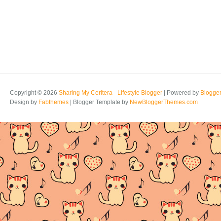
Copyright ©
2026
Sharing My Ceritera - Lifestyle Blogger
| Powered by
Blogge
Design by
Fabthemes
| Blogger Template by
NewBloggerThemes.com