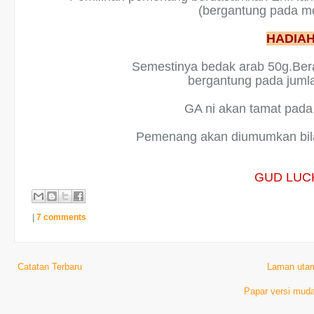
(bergantung pada m
HADIA
Semestinya bedak arab 50g.Bera
bergantung pada juml
GA ni akan tamat pad
Pemenang akan diumumkan bila-
GUD LUCK
|
7 comments
Catatan Terbaru
Laman uta
Papar versi muda