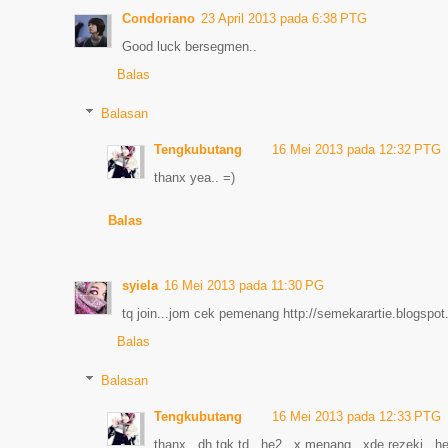
Condoriano
23 April 2013 pada 6:38 PTG
Good luck bersegmen..
Balas
Balasan
Tengkubutang
16 Mei 2013 pada 12:32 PTG
thanx yea.. =)
Balas
syiela
16 Mei 2013 pada 11:30 PG
tq join...jom cek pemenang http://semekarartie.blogsp
Balas
Balasan
Tengkubutang
16 Mei 2013 pada 12:33 PTG
thanx.. dh tgk td.. he2.. x menang.. xde rezeki.. he