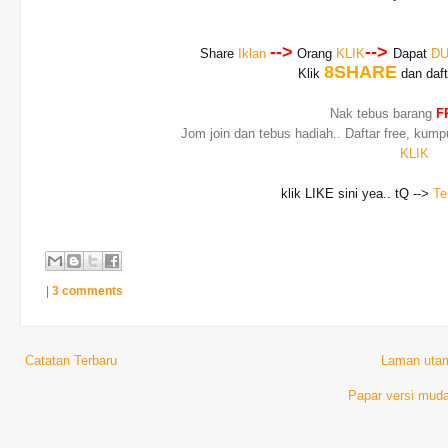
-->
-->
Share
Iklan
Orang
KLIK
Dapat
DU
8SHARE
Klik
dan daf
Nak tebus barang
F
Jom join dan tebus hadiah.. Daftar free, kump
KLIK
klik LIKE sini yea.. tQ -->
Te
|
3 comments
Catatan Terbaru
Laman uta
Papar versi muda