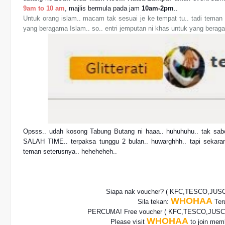
9am to 10 am
, majlis bermula pada jam
10am-2pm
..
Untuk orang islam.. macam tak sesuai je ke tempat tu.. tadi teman 
yang beragama Islam.. so.. entri jemputan ni khas untuk yang beragam
Opsss.. udah kosong Tabung Butang ni haaa.. huhuhuhu.. tak sabo
SALAH TIME.. terpaksa tunggu 2 bulan.. huwarghhh.. tapi sekaran
teman seterusnya.. heheheheh..
Siapa nak voucher? ( KFC,TESCO,JUS
WHOHAA
Sila tekan:
Teru
PERCUMA! Free voucher
( KFC,TESCO,JUSCO
WHOHAA
Please visit
to join memb