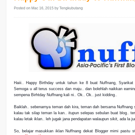
Posted on Mac 16, 2015
by Tengkubutang
Haiii.. Happy Birthday untuk tahun ke 8 buat Nuffnang, Syarikat
Semoga u all terus success dan maju.. dan bolehlah naikkan earning
sempena Birhtday Nuffnang kali ni.. Ok.. Ok.. just kidding..
Baiklah.. sebenarnya teman dah kira, teman dah bersama Nuffnang sta
kalau tak silap teman la kan.. itupun selepas sebulan buat blog.. terf
kalau letak iklan.. leh jugak jana pendapatan walaupun sikit, ada la 
So, belajar masukkan iklan Nuffnang dekat
Blogger mimi
pastu st