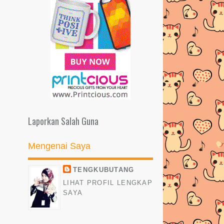
Lasagna Roti / Bread Lasagna
Sedap!!
Waktu/Tarikh Paling Sesuai Cashout
Nuffnang
IKLAN YANG SEDANG MENARI DI
BLOG TENGKUBUTANG (CPUV)
BELAJARLAH BERSYUKUR...
Lirik Lagu Mimpi – Aisyah AF2013
Laporkan Salah Guna
Happy 8th Birthday to Nuffnang!
Mengenai Saya
CONNECT TM WIFI GUNA LOGIN
ID UNIFI | TM NET
TENGKUBUTANG
LIRIK LAGU HILANG - ADIRA (OST
LIHAT PROFIL LENGKAP
SUAMIKU ENCIK SOTONG)
SAYA
BAHAYA UBAT YANG
MENGANDUNGI STEROID