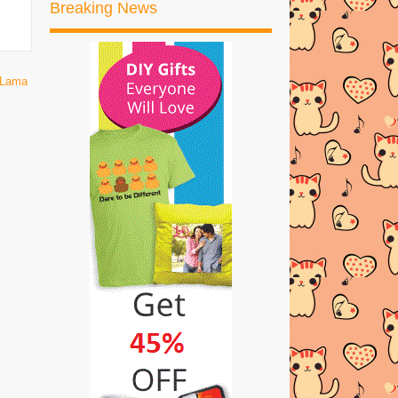
Breaking News
SETAPAK | THANK YOU
Entri Tentang Butang di Blog
Shehren Shahadan
 Lama
Pelbagai Jenis Tuala di Afrena de
Boutique
ADVERTORIAL.MY BANTU
BLOGGER BUAT DUIT TULIS
REVIEW
KEMPEN BSN KUCING HAPPY!
HAHA COMEL!!
Resepi Pizza Ala Dominos
RESEPI AYAM PANGGANG
SEDAP!
JOM DAFTAR WHOHAA!!
PERCUMA JE!!