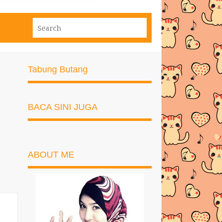
Tabung Butang
BACA SINI JUGA
ABOUT ME