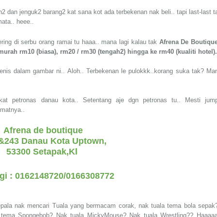
an2 dan jenguk2 barang2 kat sana kot ada terbekenan nak beli.. tapi last-last t
mata.. heee..
ring di serbu orang ramai tu haaa.. mana lagi kalau tak
Afrena De Boutiqu
murah rm10 (biasa), rm20 / rm30 (tengah2) hingga ke rm40 (kualiti hotel)
enis dalam gambar ni.. Aloh.. Terbekenan le pulokkk..korang suka tak? Ma
kat petronas danau kota.. Setentang aje dgn petronas tu.. Mesti jum
amatnya..
Afrena de boutique
7&243 Danau Kota Uptown,
53300 Setapak,Kl
i : 0162148720/0166308772
 kepala nak mencari Tuala yang bermacam corak, nak tuala tema bola sepak
a tema Spongebob? Nak tuala MickyMouse? Nak tuala Wrestling?? Haaaaa