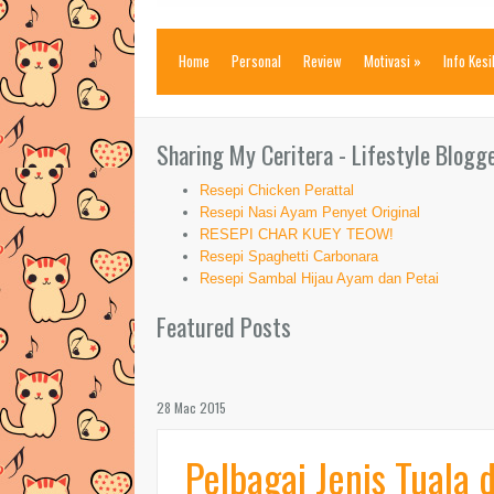
Home
Personal
Review
Motivasi
»
Info Kes
Sharing My Ceritera - Lifestyle Blogg
Resepi Chicken Perattal
Resepi Nasi Ayam Penyet Original
RESEPI CHAR KUEY TEOW!
Resepi Spaghetti Carbonara
Resepi Sambal Hijau Ayam dan Petai
Featured Posts
28 Mac 2015
Pelbagai Jenis Tuala 