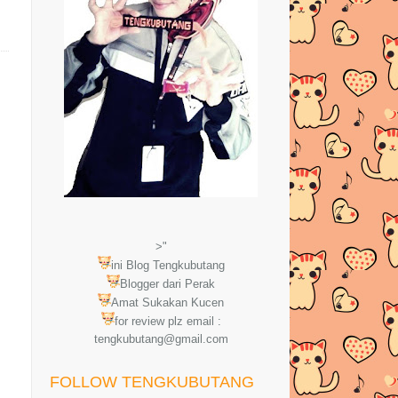
>"
ini Blog Tengkubutang
Blogger dari Perak
Amat Sukakan Kucen
for review plz email :
tengkubutang@gmail.com
FOLLOW TENGKUBUTANG