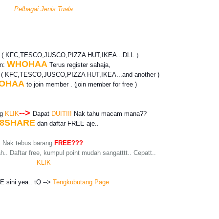
Pelbagai Jenis Tuala
? ( KFC,TESCO,JUSCO,PIZZA HUT,IKEA...DLL ）
WHOHAA
an:
Terus register sahaja,
r
( KFC,TESCO,JUSCO,PIZZA HUT,IKEA...and another )
OHAA
to join member . (join member for free )
-->
ng
KLIK
Dapat
DUIT!!!
Nak tahu macam mana??
8SHARE
dan daftar
FREE
aje..
Nak tebus barang
FREE???
h.. Daftar free, kumpul point mudah sangatttt.. Cepatt..
KLIK
KE sini yea.. tQ -->
Tengkubutang Page