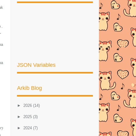
ak
e
..
..
na
pa
JSON Variables
Arkib Blog
►
2026
(14)
►
2025
(3)
►
2024
(7)
??
..