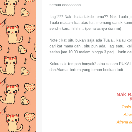
semua adaaaaaaa..
Lagi??? Nak Tuala takde tema?? Nak Tuala jim
Tuala macam kat atas tu.. memang cantik kannn.
sendiri kan.. hihihi... (pemalasnya dia niiii)
Note : kat situ bukan saja ada Tuala.. kalau k
cari kat mana dah.. situ pun ada.. lagi satu.. 
setiap jam 10.00 malam hingga 3 pagi.. Isnin dan
Kalau nak tempah banyak2 atau secara PUKAL pu
dan Alamat tertera yang teman berikan tadi.. ..
Nak B
K
Tuala
Afre
Afrena d