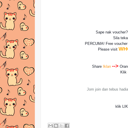
Sape nak voucher
Sila tek
PERCUMA! Free vouche
WH
Please visit
-->
Share
Iklan
Ora
Klik
Jom join dan tebus hadia
klik LI