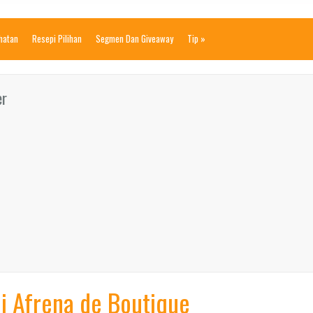
ihatan
Resepi Pilihan
Segmen Dan Giveaway
Tip
»
er
di Afrena de Boutique