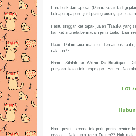
Baru balik dari Uptown (Danau Kota), tadi g
i jal
beli apa-apa pun.. just pusing-pusing ajo.. cuci 
Tuala
Pastu singgah kat tapak jualan
yang se
kan kat situ ada bermacam jenis tuala..
Dari se
Heee.. Dalam cuci mata tu.. Ternampak tuala j
nak cari??
Haaa.. Silalah ke
Afrina De Boutique
.. De
punyaaa..kalau tak jumpa gop.. Hemm.. Nah al
Lot 
Hubung
Haa.. pasni.. korang tak perlu pening-pening
adaaa.... Nak tuala tema Frozen?? Nak tual