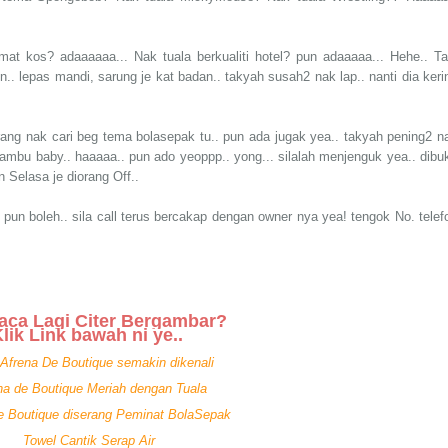
at kos? adaaaaaa... Nak tuala berkualiti hotel? pun adaaaaa... Hehe.. Ta
. lepas mandi, sarung je kat badan.. takyah susah2 nak lap.. nanti dia keri
orang nak cari beg tema bolasepak tu.. pun ada jugak yea.. takyah pening2 n
kelambu baby.. haaaaa.. pun ado yeoppp.. yong... silalah menjenguk yea.. dibu
 Selasa je diorang Off..
n boleh.. sila call terus bercakap dengan owner nya yea! tengok No. telef
aca Lagi Citer Bergambar?
lik Link bawah ni ye..
 Afrena De Boutique semakin dikenali
na de Boutique Meriah dengan Tuala
e Boutique diserang Peminat BolaSepak
Towel Cantik Serap Air