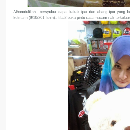
Alhamdulillah.. bersyukur dapat kakak ipar dan abang ipar yang b
kelmarin (9/10/201-Isnin).. tiba2 buka pintu rasa macam nak terkelu