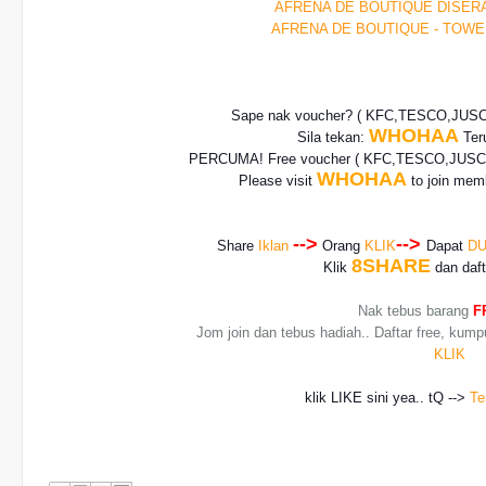
AFRENA DE BOUTIQUE DISER
AFRENA DE BOUTIQUE - TOWE
Sape nak voucher? ( KFC,TESCO,JUS
WHOHAA
Sila tekan:
Teru
PERCUMA! Free voucher
( KFC,TESCO,JUSCO
WHOHAA
Please visit
to join memb
-->
-->
Share
Iklan
Orang
KLIK
Dapat
DU
8SHARE
Klik
dan daf
Nak tebus barang
F
Jom join dan tebus hadiah.. Daftar free, kump
KLIK
klik LIKE sini yea.. tQ -->
Te