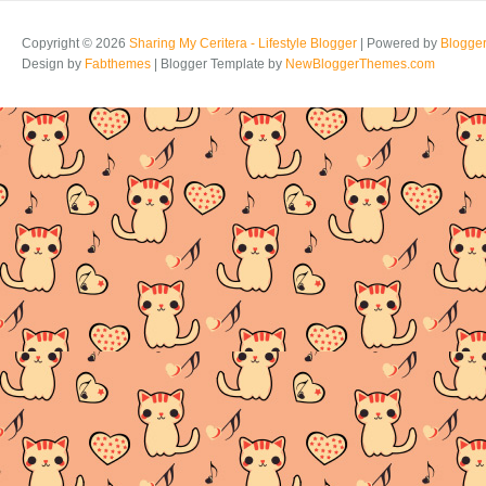
Copyright ©
2026
Sharing My Ceritera - Lifestyle Blogger
| Powered by
Blogge
Design by
Fabthemes
| Blogger Template by
NewBloggerThemes.com