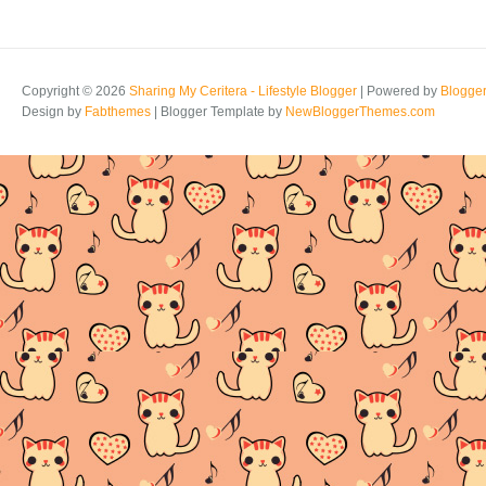
Copyright ©
2026
Sharing My Ceritera - Lifestyle Blogger
| Powered by
Blogge
Design by
Fabthemes
| Blogger Template by
NewBloggerThemes.com