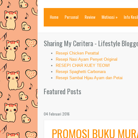
Home
Personal
Review
Motivasi
»
Info Kes
Sharing My Ceritera - Lifestyle Blogg
Resepi Chicken Perattal
Resepi Nasi Ayam Penyet Original
RESEPI CHAR KUEY TEOW!
Resepi Spaghetti Carbonara
Resepi Sambal Hijau Ayam dan Petai
Featured Posts
04 Februari 2016
PROMOSI BUKU MUR