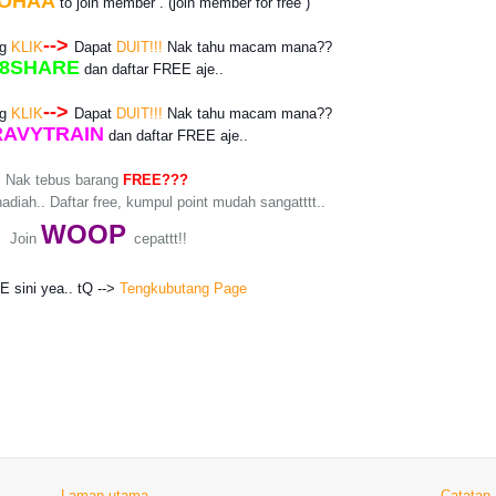
OHAA
to join member . (join member for free )
-->
ng
KLIK
Dapat
DUIT!!!
Nak tahu macam mana??
8SHARE
dan daftar
FREE
aje..
-->
ng
KLIK
Dapat
DUIT!!!
Nak tahu macam mana??
AVYTRAIN
dan daftar
FREE
aje..
Nak tebus barang
FREE???
adiah.. Daftar free, kumpul point mudah sangatttt..
WO
OP
Join
cepattt!!
KE sini yea.. tQ -->
Tengkubutang Page
Laman utama
Catatan