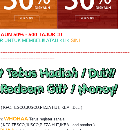
AUN 50% - 500 TAJUK !!!
R UNTUK MEMBELI!! ATAU KLIK
SINI
---------------------------------------------------------------------------
--------------------------------
? ( KFC,TESCO,JUSCO,PIZZA HUT,IKEA...DLL ）
WHOHAA
an:
Terus register sahaja,
r
( KFC,TESCO,JUSCO,PIZZA HUT,IKEA...and another )