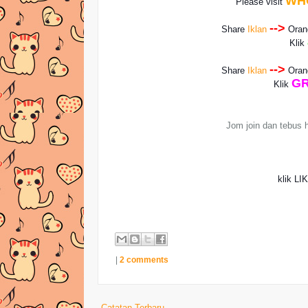
WH
Please visit
-->
Share
Iklan
Ora
Klik
-->
Share
Iklan
Ora
GR
Klik
Jom join dan tebus h
klik LI
|
2 comments
Catatan Terbaru