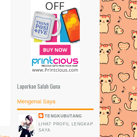
KENA REMOVE!
BLOG TENGKUBUTANG DAH
BERPINDAH KE DOT COM |
RESEPI AYAM MASAK MERAH
SEDAP DAN MUDAH!
SIZZLING MEE DAN SUSHI SEDAP
DI JUSCO WANGSAMAJU!
MEGA GIVEAWAY INSPIRASI 2016
BY CIK AKAK
Laporkan Salah Guna
ALFATIHAH BUAT SYED AMIN
(AMIN BEYOND)
Mengenai Saya
10 MANFAAT SOLAT TAHAJUD
KENA GIGIT DENGAN BUTANG |
TENGKUBUTANG
1/2/2016 (ISNIN)
LIHAT PROFIL LENGKAP
SAYA
Kisah Adik.. Buah Hati Oyen Dan
 Lama