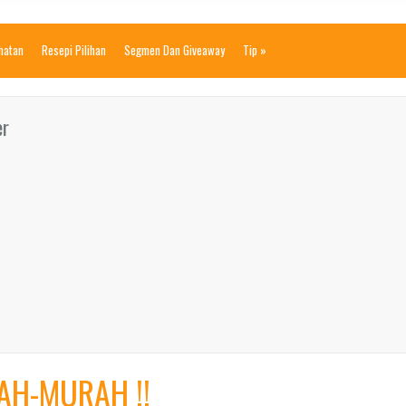
ihatan
Resepi Pilihan
Segmen Dan Giveaway
Tip
»
er
AH-MURAH !!