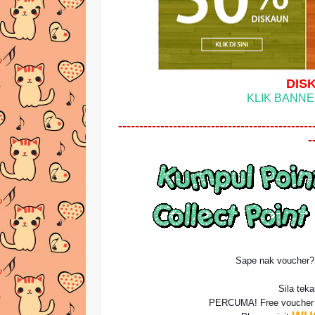
DISK
KLIK BANNE
----------------------------------------------
-
Sape nak voucher
Sila tek
PERCUMA! Free vouche