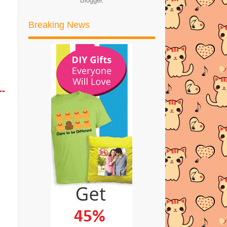
Blogger
.
CEK NUFFNANG | CASHOUT KALI
KE 6
Breaking News
FACEBOOK OH FACEBOOK
Lirik Lagu dan Video Mulut
Tempayan | Hani & Zue
Ubat Cacing Untuk Nyiau2
--
DOA KITA SAMA WAHAI DATO SITI
NURHALIZA | TENGKUBU...
Pakej Bestari Read Easy Untuk
Mahirkan Anak Anda!
BUKU JUALAN PENGHABISAN
BOOKCAFE | TIADA LAGI
BUKU...
Segmen Bloglist Azhafizah.com Mar
& Apr 2016
FOBIA BLOG TENGKUBUTANG