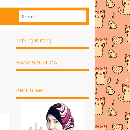
Tabung Butang
BACA SINI JUGA
ABOUT ME