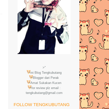
>"
ini Blog Tengkubutang
Blogger dari Perak
Amat Sukakan Kucen
for review plz email :
tengkubutang@gmail.com
FOLLOW TENGKUBUTANG