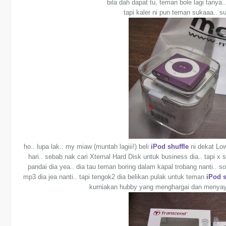
bila dah dapat tu, teman bole lagi tanya
tapi kaler ni pun teman sukaaa.. s
ho.. lupa lak.. my miaw (muntah lagiii!) beli
iPod shuffle
ni dekat Lo
hari.. sebab nak cari Xternal Hard Disk untuk business dia.. tapi x 
pandai dia yea.. dia tau teman boring dalam kapal trobang nanti.. so
mp3 dia jea nanti.. tapi tengok2 dia belikan pulak untuk teman
iPod 
kurniakan hubby yang menghargai dan menyay