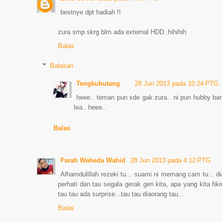
bestnye dpt hadiah !!
zura smp skrg blm ada external HDD..hihihih
Balas
Balasan
Tengkubutang
28 Jun 2013 pada 10:24 PTG
heee.. teman pun xde gak zura.. ni pun hubby baru
lea.. heee..
Balas
Farah Waheda Wahid
28 Jun 2013 pada 4:12 PTG
Alhamdulillah rezeki tu... suami ni memang cam tu... di
perhati dan tau segala gerak geri kita, apa yang kita fi
tau tau ada surprise...tau tau diaorang tau...
Balas