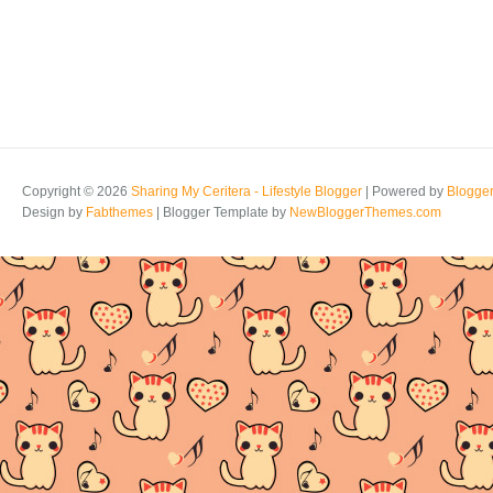
Copyright ©
2026
Sharing My Ceritera - Lifestyle Blogger
| Powered by
Blogge
Design by
Fabthemes
| Blogger Template by
NewBloggerThemes.com