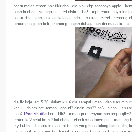
pastu malas teman nak fikir dah.. dia plak ckp sedapnya apple.. h
buah-buahan.. so, agak misteri disitu... ha3.. tapi teman tanya lea j
pastu dia cakap, nak air kelapa.. adoii.. pulakk.. ekceli memang di
teman pun gi lea beli.. memang tengah dahaga pun dia masa tu.. aish.
dia lik koje jam 5.30, dalam kul 6 dia sampai umah.. dah siap min
kecik.. dalam hati teman.. apa ni? cincin kah?? ha3.. aishh... tipul
siap2
iPod shuffle
kan.. hih3.. teman pun senyum panjang n giler2 s
teman ke? betul ke ni? hahahaha.. ekceli xmo tanya pun.. memang lea
my hubby.. dia kata kesian kat teman yang kena tolong bisnes dia, k
tu rasa dihargai sangat2.. hadiah x penting, tapi bila dihargai mac