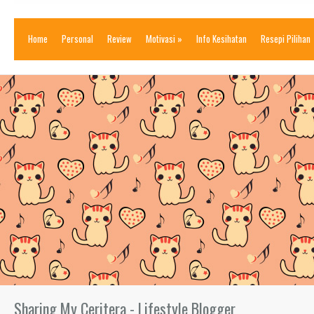
Home
Personal
Review
Motivasi
»
Info Kesihatan
Resepi Pilihan
Sharing My Ceritera - Lifestyle Blogger