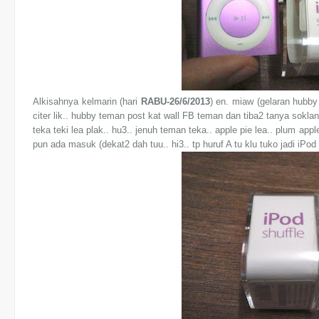
Alkisahnya kelmarin (hari
RABU-26/6/2013
) en. miaw (gelaran hubby
citer lik.. hubby teman post kat wall FB teman dan tiba2 tanya sokla
teka teki lea plak.. hu3.. jenuh teman teka.. apple pie lea.. plum app
pun ada masuk (dekat2 dah tuu.. hi3.. tp huruf A tu klu tuko jadi iPod 