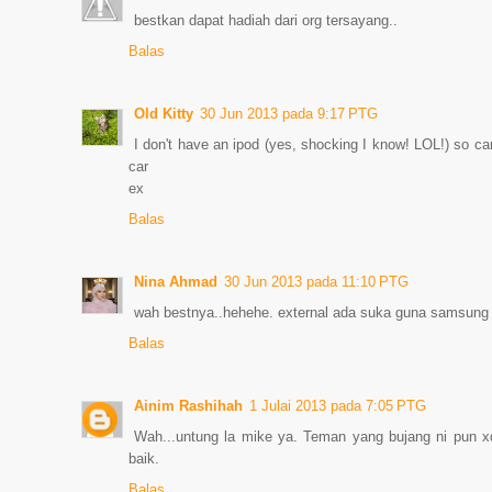
bestkan dapat hadiah dari org tersayang..
Balas
Old Kitty
30 Jun 2013 pada 9:17 PTG
I don't have an ipod (yes, shocking I know! LOL!) so c
car
ex
Balas
Nina Ahmad
30 Jun 2013 pada 11:10 PTG
wah bestnya..hehehe. external ada suka guna samsung 
Balas
Ainim Rashihah
1 Julai 2013 pada 7:05 PTG
Wah...untung la mike ya. Teman yang bujang ni pun 
baik.
Balas