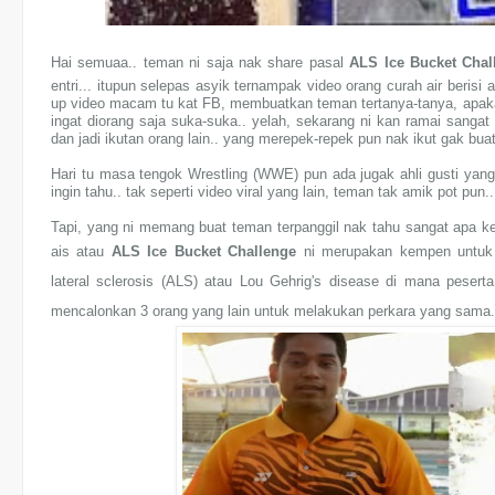
Hai semuaa.. teman ni saja nak share pasal
ALS Ice Bucket Chal
entri... itupun selepas asyik ternampak video orang curah air berisi
up video macam tu kat FB, membuatkan teman tertanya-tanya, apak
ingat diorang saja suka-suka.. yelah, sekarang ni kan ramai sangat s
dan jadi ikutan orang lain.. yang merepek-repek pun nak ikut gak buat
Hari tu masa tengok Wrestling (WWE) pun ada jugak ahli gusti yan
ingin tahu.. tak seperti video viral yang lain, teman tak amik pot pun..
Tapi, yang ni memang buat teman terpanggil nak tahu sangat apa ke
ais atau
ALS Ice Bucket Challenge
ni merupakan kempen untuk 
lateral sclerosis (ALS) atau Lou Gehrig's disease di mana peserta
mencalonkan 3 orang yang lain untuk melakukan perkara yang sama