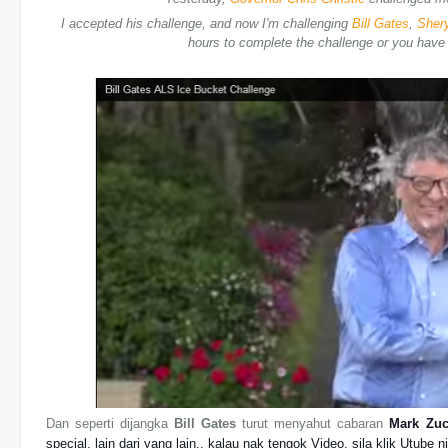
I accepted his challenge, and now I'm challenging
Bill Gates
,
Sher
hours to complete the challenge or you have 
Dan seperti dijangka
Bill Gates
turut menyahut cabaran
Mark Zuc
special, lain dari yang lain.. kalau nak tengok Video,
sila klik Utube n