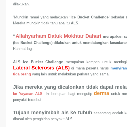
dilakukan.
“Mungkin ramai yang melakukan
‘Ice Bucket Challenge’
sekadar 
Mereka mungkin tidak tahu apa itu
ALS
.
“
Allahyarham
Datuk Mokhtar Dahari
merupakan sa
(Ice Bucket Challenge) dilakukan untuk mendatangkan kesedaran
Rahmat lagi.
ALS Ice Bucket Challenge
merupakan kempen untuk meningka
Lateral Sclerosis (ALS)
di mana peserta harus
menyiram 
tiga orang
yang lain untuk melakukan perkara yang sama.
Jika mereka yang dicalonkan tidak dapat mel
derma
ke Yayasan ALS
. Ini bertujuan bagi mengutip
untuk mem
penyakit tersebut.
Tujuan menyimbah ais ke tubuh
seseorang adalah k
dirasai oleh penghidap penyakit ALS.