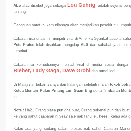
Lou Gehrig
ALS
atau disebut juga sebagai
, adalah sejenis pen
tunjang.
Gangguan saraf ini kemudiannya akan menjadikan pesakit itu lumpuh
Cabaran mandi ais ini menjadi viral di Amerika Syarikat apabila sa
Pete Frates
telah disahkan mengidap
ALS
dan sahabatnya mencaba
tersebut.
Cabaran itu kemudiannya menjadi viral di media sosial dengan 
Bieber, Lady Gaga, Dave Grohl
dan ramai lagi.
Di Malaysia, bukan sahaja dari kalangan selebriti malah
tokoh polit
Ketua Menteri Pulau Pinang Lim Guan Eng
serta
Timbalan Mente
ini.
Note :
Ha2.. Orang biasa pun dha buat, Orang terkenal pun dah buat, A
ke yang sahut caabaran ni yea? saje nak tahu je.. heee.. kalau ada g
Kalau ada yang sedang dalam proses nak sahut Cabaran Mandi Ai