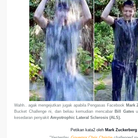
Wahh.. agak mengejutkan jugak apabila Pengasas Facebook
Mark 
Bucket Challenge ni, dan beliau kemudian mencabar
Bill Gates
u
kesedaran penyakit
Amyotrophic Lateral Sclerosis (ALS).
Petikan kata2 oleh
Mark Zuckerber
"Yesterday,
Governor Chris Christie
challenged me