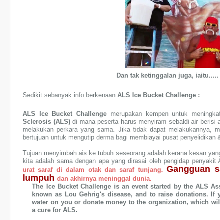
Dan tak ketinggalan juga, iaitu...
Sedikit sebanyak info berkenaan
ALS Ice Bucket Challenge :
ALS Ice Bucket Challenge
merupakan kempen untuk meningkat
Sclerosis (ALS)
di mana peserta harus menyiram sebaldi air berisi 
melakukan perkara yang sama. Jika tidak dapat melakukannya,
bertujuan untuk mengutip derma bagi membiayai pusat penyelidikan 
Tujuan menyimbah ais ke tubuh seseorang adalah kerana kesan yang ki
kita adalah sama dengan apa yang dirasai oleh pengidap penyakit 
Gangguan s
urat saraf di dalam otak dan saraf tunjang.
lumpuh
dan akhirnya meninggal dunia.
The Ice Bucket Challenge is an event started by the ALS Ass
known as Lou Gehrig's disease, and to raise donations. If
water on you or donate money to the organization, which will
a cure for ALS.