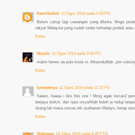
KamilSalleh
11 Ogos 2014 pada 3:55 PG
Belum cukup lagi cawangan yang dibuka. Moga produ
rakyat Malaysia yang sudah sedar terhadap produk atau sy
Balas
NinaAz
11 Ogos 2014 pada 8:06 PG
makin femes da pula kiosk ni. Alhamdulillah. jom sokon
Balas
lynndamya
11 Ogos 2014 pada 11:32 PG
Salam, haaaa i like this one ! Mmg agak tercari2 
berjaya boikot, dan rasa insyaAllah boleh je hidup tan
skang lah masa sesuai utk usahawan Melayu..harap rasa 
Balas
Unknown
24 Ogos 2014 pada 6:40 PTG