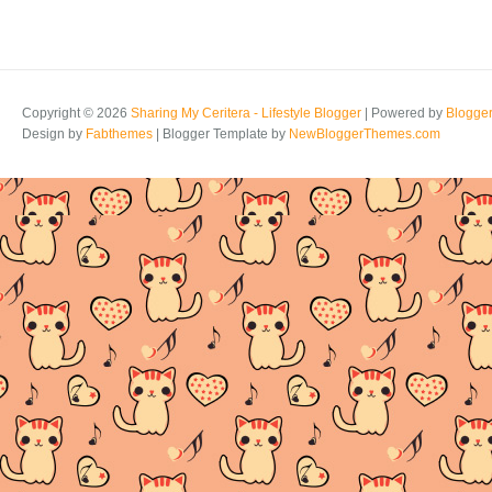
Copyright ©
2026
Sharing My Ceritera - Lifestyle Blogger
| Powered by
Blogge
Design by
Fabthemes
| Blogger Template by
NewBloggerThemes.com