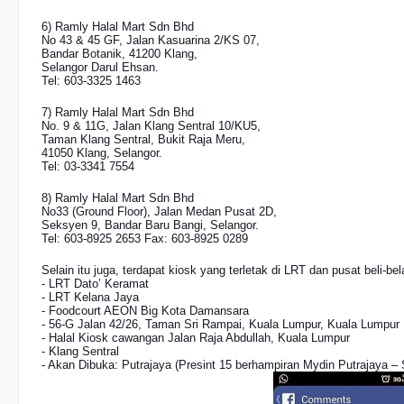
6) Ramly Halal Mart Sdn Bhd
No 43 & 45 GF, Jalan Kasuarina 2/KS 07,
Bandar Botanik, 41200 Klang,
Selangor Darul Ehsan.
Tel: 603-3325 1463
7) Ramly Halal Mart Sdn Bhd
No. 9 & 11G, Jalan Klang Sentral 10/KU5,
Taman Klang Sentral, Bukit Raja Meru,
41050 Klang, Selangor.
Tel: 03-3341 7554
8) Ramly Halal Mart Sdn Bhd
No33 (Ground Floor), Jalan Medan Pusat 2D,
Seksyen 9, Bandar Baru Bangi, Selangor.
Tel: 603-8925 2653 Fax: 603-8925 0289
Selain itu juga, terdapat kiosk yang terletak di LRT dan pusat beli-bel
- LRT Dato’ Keramat
- LRT Kelana Jaya
- Foodcourt AEON Big Kota Damansara
- 56-G Jalan 42/26, Taman Sri Rampai, Kuala Lumpur, Kuala Lumpur
- Halal Kiosk cawangan Jalan Raja Abdullah, Kuala Lumpur
- Klang Sentral
- Akan Dibuka: Putrajaya (Presint 15 berhampiran Mydin Putrajaya –