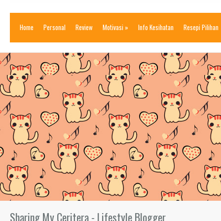
Home
Personal
Review
Motivasi
»
Info Kesihatan
Resepi Pilihan
Sharing My Ceritera - Lifestyle Blogger