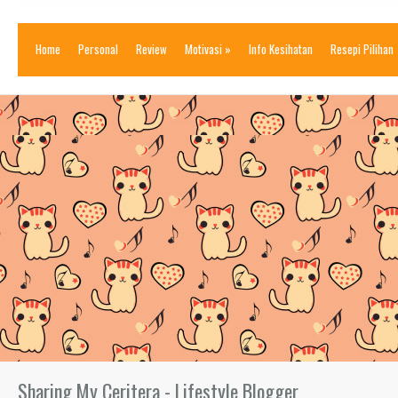
Home
Personal
Review
Motivasi
»
Info Kesihatan
Resepi Pilihan
Sharing My Ceritera - Lifestyle Blogger