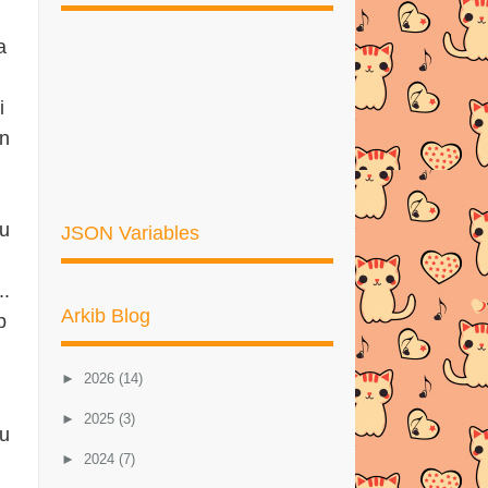
a
i
an
ru
JSON Variables
..
Arkib Blog
p
►
2026
(14)
►
2025
(3)
tu
►
2024
(7)