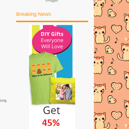
Blogger
.
Segmen Suka-Suki
Breaking News
BIARLAH AKU MATI DULU..
Awesomee Giveaway by
thedreamgoddess
Saya Nak Masuk Dalam Bloglist
Fuh.My
Segmen Topup 24 Jam by Emas
Putih Part #2
GWIYOMI COMEL VERSI
ISLAMIK!! MESTI TENGOK!
Nora Danish Gwiyomi as requested!
Super Cute!
ung.
April-May Giveaway By Nabila
Medan
UPDATE!!! APRIL YANG VERY D