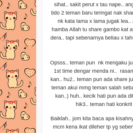
sihat.. sakit perut x tau nape.. a
tido 2 teman baru teringat nak shar
nk kata lama x lama jugak lea.. 
hamba Allah tu share gambo kat a
dera.. tapi sebenarnya beliau x ta
Opsss.. teman pun nk mengaku jug
1st time dengar menda ni.. rasan
kan.. hu2.. teman pun ada share ju
teman akui mmg teman salah sebab
kan..) huh.. kecik hati pun ada d
hik3.. teman hati konkri
Baiklah.. jom kita baca apa kisah
mcm kena ikat dileher tp yg sebe