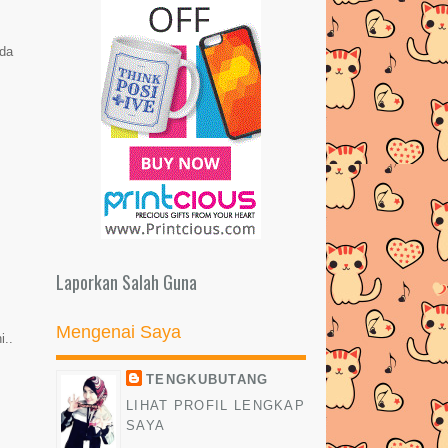
LUCKY!
PANASSS! ISU BERPUKUNG
nda
MINI GA 2 BY SYIELA
SEGMEN: Saya Nak Free Gift by
Miratul Reyyah
Gwiyomi / Kiyomi Songs
PUSAT TAHFIZ PERGUNAKAN
BUDAK UNTUK MINTA DERMA??
NAK GELAK KE NAK KESIAN???
Laporkan Salah Guna
(WORDLESS WEDNESDAY)
Giveaway by DI #2
Mengenai Saya
i..
Segmen:1000 Followers!
TENGKUBUTANG
MEGA TOPUP GIVEAWAY BY
LIHAT PROFIL LENGKAP
INCIK B & SS
SAYA