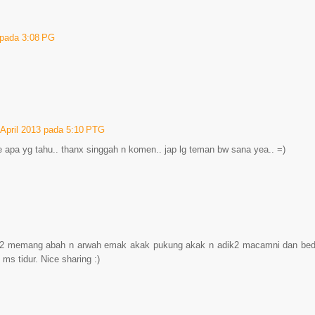
 pada 3:08 PG
 April 2013 pada 5:10 PTG
apa yg tahu.. thanx singgah n komen.. jap lg teman bw sana yea.. =)
il2 memang abah n arwah emak akak pukung akak n adik2 macamni dan bed
s tidur. Nice sharing :)