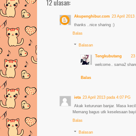
12 ulasan:
Akupenghibur.com
23 April 2013
thanks ..nice sharing :)
Balas
Balasan
Tengkubutang
23
welcome.. sama2 share 
Balas
ieta
23 April 2013 pada 4:07 PG
Akak keturunan banjar. Masa kec
Memang bagus utk keselesaan bayi m
Balas
Balasan