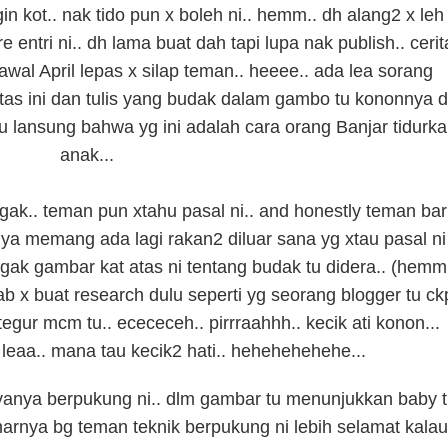
ngin kot.. nak tido pun x boleh ni.. hemm.. dh alang2 x leh
e entri ni.. dh lama buat dah tapi lupa nak publish.. cerit
awal April lepas x silap teman.. heeee.. ada lea sorang
tas ini dan tulis yang budak dalam gambo tu kononnya d
hu lansung bahwa yg ini adalah cara orang Banjar tidurk
anak...
ak.. teman pun xtahu pasal ni.. and honestly teman ba
ya memang ada lagi rakan2 diluar sana yg xtau pasal ni
gak gambar kat atas ni tentang budak tu didera.. (hemm
 x buat research dulu seperti yg seorang blogger tu ck
itegur mcm tu.. ecececeh.. pirrraahhh.. kecik ati konon...
t leaa.. mana tau kecik2 hati.. hehehehehehe...
nyanya berpukung ni.. dlm gambar tu menunjukkan baby 
narnya bg teman teknik berpukung ni lebih selamat kalau