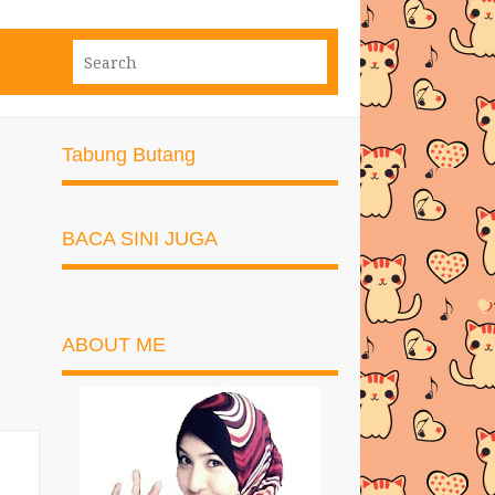
Tabung Butang
BACA SINI JUGA
ABOUT ME