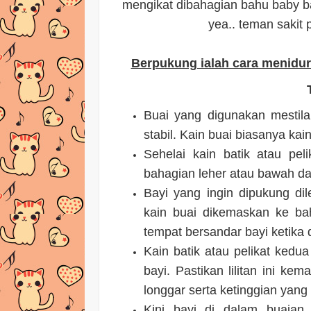
mengikat dibahagian bahu baby bag
yea.. teman sakit p
Berpukung ialah cara menidur
Buai yang digunakan mestil
stabil. Kain buai biasanya kain
Sehelai kain batik atau pel
bahagian leher atau bawah d
Bayi yang ingin dipukung di
kain buai dikemaskan ke ba
tempat bersandar bayi ketika 
Kain batik atau pelikat kedu
bayi. Pastikan lilitan ini kem
longgar serta ketinggian yang 
Kini bayi di dalam buaian 