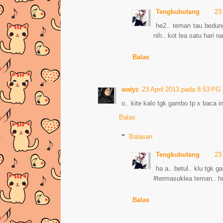
Tengkubutang
23
he2.. teman tau bedung
nih.. kot lea satu hari n
Balas
watyz
23 April 2013 pada 8:53 PG
o.. kite kalo tgk gambo tp x baca in
Balas
Balasan
Tengkubutang
23
ha a.. betul.. klu tgk 
#termasuklea teman.. h
Balas