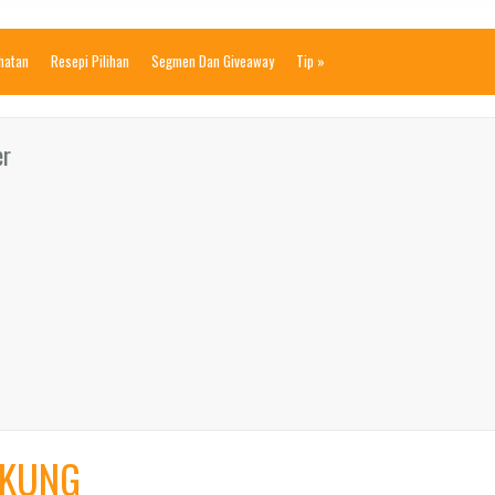
ihatan
Resepi Pilihan
Segmen Dan Giveaway
Tip
»
er
UKUNG