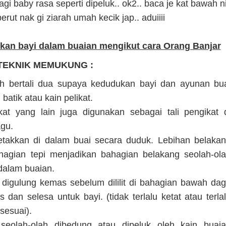
i baby rasa seperti dipeluk.. ok2.. baca je kat bawah n
erut nak gi ziarah umah kecik jap.. aduiiii
kan bayi dalam buaian mengikut cara Orang Banjar
TEKNIK MEMUKUNG :
ah bertali dua supaya kedudukan bayi dan ayunan bu
 batik atau kain pelikat.
ikat yang lain juga digunakan sebagai tali pengikat 
agu.
letakkan di dalam buai secara duduk. Lebihan belaka
hagian tepi menjadikan bahagian belakang seolah-ol
dalam buaian.
a digulung kemas sebelum dililit di bahagian bawah da
as dan selesa untuk bayi. (tidak terlalu ketat atau terla
sesuai).
seolah-olah dibedung atau dipeluk oleh kain buai