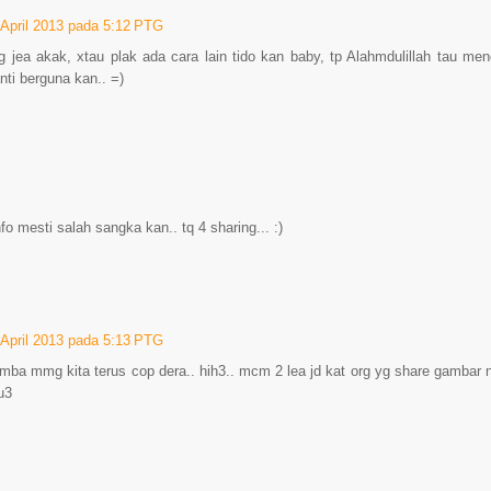
 April 2013 pada 5:12 PTG
 jea akak, xtau plak ada cara lain tido kan baby, tp Alahmdulillah tau me
anti berguna kan.. =)
fo mesti salah sangka kan.. tq 4 sharing... :)
 April 2013 pada 5:13 PTG
gamba mmg kita terus cop dera.. hih3.. mcm 2 lea jd kat org yg share gambar n
u3