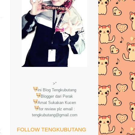
>"
ini Blog Tengkubutang
Blogger dari Perak
Amat Sukakan Kucen
for review plz email :
tengkubutang@gmail.com
FOLLOW TENGKUBUTANG
k