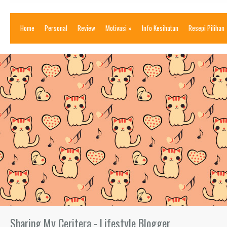
Home
Personal
Review
Motivasi
»
Info Kesihatan
Resepi Pilihan
Sharing My Ceritera - Lifestyle Blogger