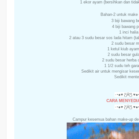
1 ekor ayam (bersihkan dan tidak
Bahan-2 untuk make 
3 biji bawang b
4 biji bawang p
1 inci halia
2 atau 3 sudu besar sos lada hitam (ta
2 sudu besar 
1 ketul kiub ayam
2 sudu besar gula
2 sudu besar herba
1 1/2 sudu teh gar
Sedikit air untuk mengisar ke
Sedikit ment
CARA MENYEDIA
Campur kesemua bahan make-up denga