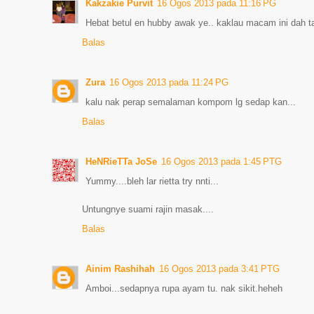
Kakzakie Purvit
16 Ogos 2013 pada 11:16 PG
Hebat betul en hubby awak ye.. kaklau macam ini dah ta
Balas
Zura
16 Ogos 2013 pada 11:24 PG
kalu nak perap semalaman kompom lg sedap kan...
Balas
HeNRieTTa JoSe
16 Ogos 2013 pada 1:45 PTG
Yummy....bleh lar rietta try nnti...
Untungnye suami rajin masak....
Balas
Ainim Rashihah
16 Ogos 2013 pada 3:41 PTG
Amboi...sedapnya rupa ayam tu. nak sikit.heheh