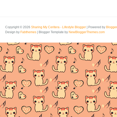
Copyright ©
2026
Sharing My Ceritera - Lifestyle Blogger
| Powered by
Blogge
Design by
Fabthemes
| Blogger Template by
NewBloggerThemes.com