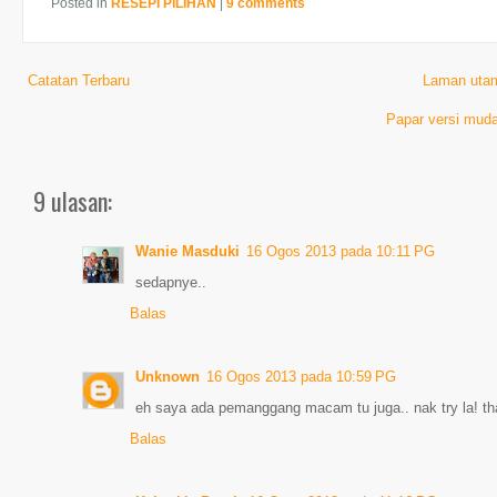
Posted in
RESEPI PILIHAN
|
9 comments
Catatan Terbaru
Laman uta
Papar versi muda
9 ulasan:
Wanie Masduki
16 Ogos 2013 pada 10:11 PG
sedapnye..
Balas
Unknown
16 Ogos 2013 pada 10:59 PG
eh saya ada pemanggang macam tu juga.. nak try la! than
Balas