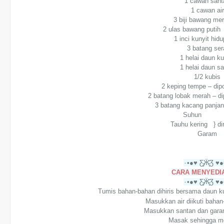
1 cawan sant
1 cawan air
3 biji bawang m
2 ulas bawang putih
1 inci kunyit h
3 batang ser
1 helai daun ku
1 helai daun s
1/2 kubis
2 keping tempe – dipo
2 batang lobak merah – d
3 batang kacang panjan
Suhun
Tauhu kering } d
Garam
CARA MENYEDIA
Tumis bahan-bahan dihiris bersama daun kuny
Masukkan air diikuti baha
Masukkan santan dan gara
Masak sehingga me