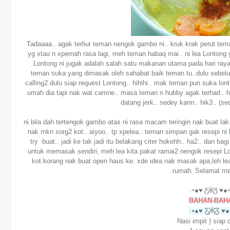
Tadaaaa.. agak terliur teman nengok gambo ni.. kruk krak perut tema
yg xtau n xpernah rasa lagi, meh teman habaq mai.. ni lea Lonton
Lontong ni jugak adalah salah satu makanan utama pada hari raya A
teman suka yang dimasak oleh sahabat baik teman tu..dulu sebe
calling2 dulu siap request Lontong.. hihihi.. mak teman pun suka lonto
umah dia tapi nak wat camne.. masa teman n hubby agak terhad.. 
datang jerk.. sedey kann.. hik3.. (se
ni bila dah tertengok gambo atas ni rasa macam teringin nak buat lak
nak mkn sorg2 kot.. aiyoo.. tp xpelea.. teman simpan gak resepi ni k
try buat.. jadi ke tak jadi itu belakang citer hokehh.. ha2.. dan b
untuk memasak sendiri, meh lea kita pakat ramai2 nengok resepi L
kot korang nak buat open haus ke. xde idea nak masak apa,leh l
rumah. Selamat m
BAHAN-BAH
Nasi impit } siap 