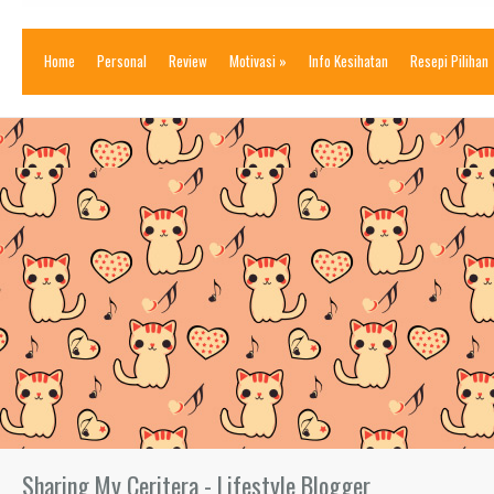
Home
Personal
Review
Motivasi
»
Info Kesihatan
Resepi Pilihan
Sharing My Ceritera - Lifestyle Blogger