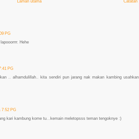
Laman utama
Catatan
:09 PG
 lapooorrrr. Hehe
7:41 PG
kan .. alhamdulillah.. kita sendiri pun jarang nak makan kambing usahka
a 7:52 PG
ang kari kambung kome tu...kemain meletopsss teman tengoknye :)