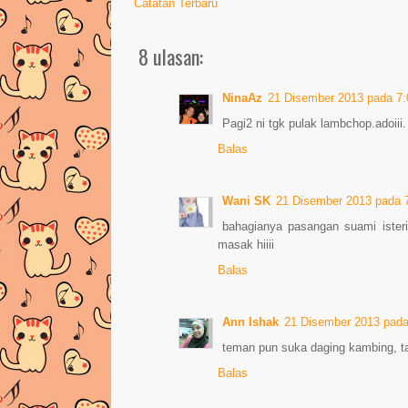
Catatan Terbaru
8 ulasan:
NinaAz
21 Disember 2013 pada 7
Pagi2 ni tgk pulak lambchop.adoiii.
Balas
Wani SK
21 Disember 2013 pada 
bahagianya pasangan suami isteri
masak hiiii
Balas
Ann Ishak
21 Disember 2013 pad
teman pun suka daging kambing, t
Balas