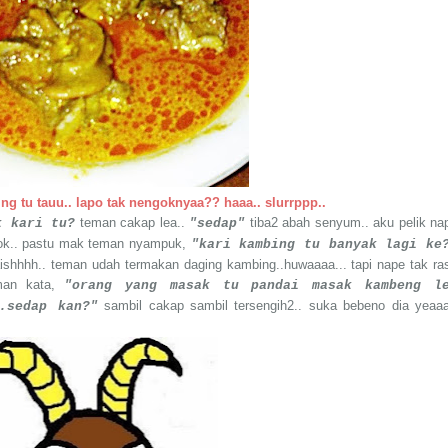
ing tu tauu.. lapo tak nengoknyaa?? haaa.. slurrppp..
teman cakap lea..
tiba2 abah senyum.. aku pelik na
k kari tu?
"sedap"
gok.. pastu mak teman nyampuk,
"kari kambing tu banyak lagi ke
ishhhh.. teman udah termakan daging kambing..huwaaaa... tapi nape tak ra
man kata,
"orang yang masak tu pandai masak kambeng l
sambil cakap sambil tersengih2.. suka bebeno dia yeaaa
.sedap kan?"