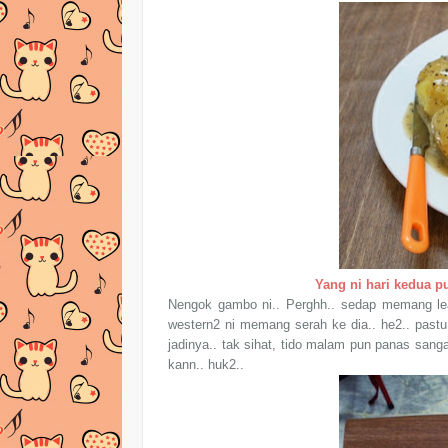
Yang ni hari kedua p
Nengok gambo ni.. Perghh.. sedap memang lea 
western2 ni memang serah ke dia.. he2.. pas
jadinya.. tak sihat, tido malam pun panas sangat
kann.. huk2..