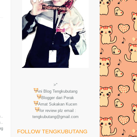
>"
ini Blog Tengkubutang
Blogger dari Perak
Amat Sukakan Kucen
for review plz email :
..
tengkubutang@gmail.com
..
ng
FOLLOW TENGKUBUTANG