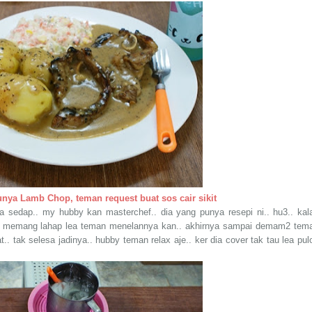
unya Lamb Chop, teman request buat sos cair sikit
sedap.. my hubby kan masterchef.. dia yang punya resepi ni.. hu3.. kal
tu memang lahap lea teman menelannya kan.. akhirnya sampai demam2 tem
.. tak selesa jadinya.. hubby teman relax aje.. ker dia cover tak tau lea pul