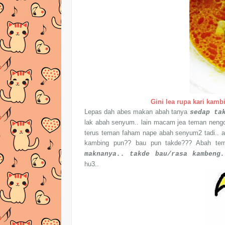
Gini lea rupa kari kamb
Lepas dah abes makan abah tanya
sedap ta
lak abah senyum.. lain macam jea teman nen
terus teman faham nape abah senyum2 tadi.. a
kambing pun?? bau pun takde??? Abah te
maknanya.. takde bau/rasa kambeng.
hu3..