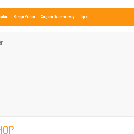
ihatan
Resepi Pilihan
Segmen Dan Giveaway
Tip
»
er
HOP