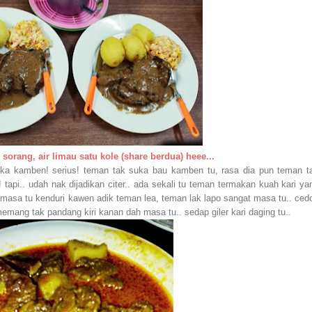
orang, air limau satu kole (share berdua) heee...
uka kamben! serius! teman tak suka bau kamben tu, rasa dia pun teman t
api.. udah nak dijadikan citer.. ada sekali tu teman termakan kuah kari ya
masa tu kenduri kawen adik teman lea, teman lak lapo sangat masa tu.. ced
memang tak pandang kiri kanan dah masa tu.. sedap giler kari daging tu..