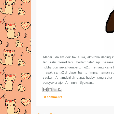
Alahai.. dalam dok tak suka, akhirnya daging
lagi satu round
lagi.. bertambah2 lagi.. haaaaa
hubby pun suka kamben.. hu2.. memang kami be
masak sama2 di dapur hari tu (impian teman su
syukur.. Alhamdulillah dapat hubby yang suka 
bersyukur aje.. Aminnn.. Syukran..
|
8 comments