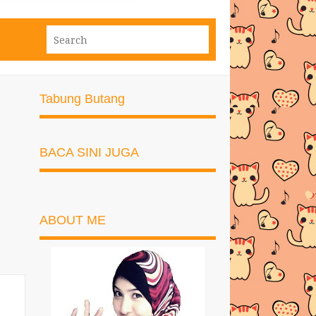
Tabung Butang
BACA SINI JUGA
ABOUT ME