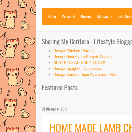
Home
Personal
Review
Motivasi
»
Info Kes
Sharing My Ceritera - Lifestyle Blogg
Resepi Chicken Perattal
Resepi Nasi Ayam Penyet Original
RESEPI CHAR KUEY TEOW!
Resepi Spaghetti Carbonara
Resepi Sambal Hijau Ayam dan Petai
Featured Posts
21 Disember 2013
HOME MADE LAMB C