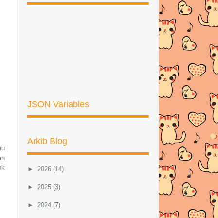
JSON Variables
Arkib Blog
au
an
ok
►
2026
(14)
►
2025
(3)
►
2024
(7)