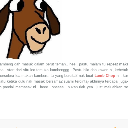
 kambeng dah masuk dalam perut teman.. hee.. pastu malam tu
repeat mak
aa.. start dari situ lea tersuka kambenggg.. Pastu bila dah kawen ni, kebetul
rselera lea makan kamben.. tu yang bercita2 nak buat
Lamb Chop
ni.. ka
atu ketika dulu nak masak bersama2 suami tercinta) akhirnya tercapai jugak
n pandai memasak ni.. heee.. opssss.. bukan riak yea.. just meluahkan ra