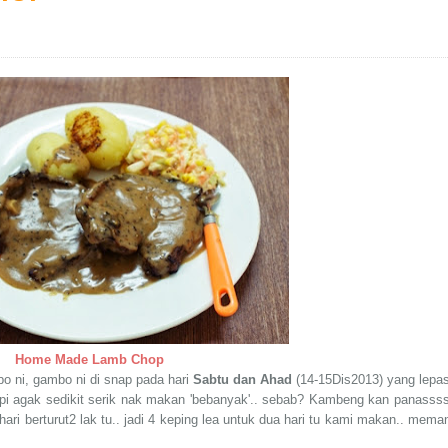
Home Made Lamb Chop
bo ni, gambo ni di snap pada hari
Sabtu dan Ahad
(14-15Dis2013) yang lepas
pi agak sedikit serik nak makan 'bebanyak'.. sebab? Kambeng kan panassss
hari berturut2 lak tu.. jadi 4 keping lea untuk dua hari tu kami makan.. mema