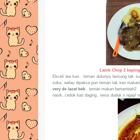
Lamb Chop 2 keping s
Ekceli lea kan.. teman dulunya lansung tak s
suka, walau dipaksa pun teman tak kan makan! t
very de lazat beb
.. teman makan bertambah2.. 
nasik, cedok kari daging.. terus duduk n ngap! 