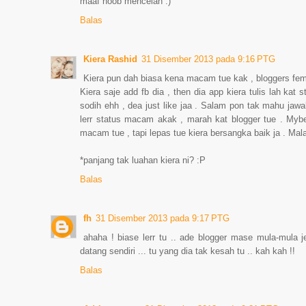
maaf noob mencelah :)
Balas
Kiera Rashid
31 Disember 2013 pada 9:16 PTG
Kiera pun dah biasa kena macam tue kak , bloggers fem
Kiera saje add fb dia , then dia app kiera tulis lah kat
sodih ehh , dea just like jaa . Salam pon tak mahu jaw
lerr status macam akak , marah kat blogger tue . Mybe
macam tue , tapi lepas tue kiera bersangka baik ja . Mala
*panjang tak luahan kiera ni? :P
Balas
fh
31 Disember 2013 pada 9:17 PTG
ahaha ! biase lerr tu .. ade blogger mase mula-mula j
datang sendiri ... tu yang dia tak kesah tu .. kah kah !!
Balas