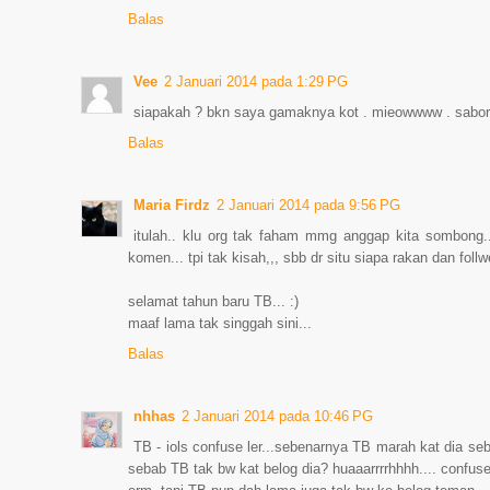
Balas
Vee
2 Januari 2014 pada 1:29 PG
siapakah ? bkn saya gamaknya kot . mieowwww . sabor ye
Balas
Maria Firdz
2 Januari 2014 pada 9:56 PG
itulah.. klu org tak faham mmg anggap kita sombong.
komen... tpi tak kisah,,, sbb dr situ siapa rakan dan follw
selamat tahun baru TB... :)
maaf lama tak singgah sini...
Balas
nhhas
2 Januari 2014 pada 10:46 PG
TB - iols confuse ler...sebenarnya TB marah kat dia s
sebab TB tak bw kat belog dia? huaaarrrrhhhh.... confuse