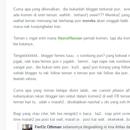
Cuma apa yang dikesalkan.. dia bukanlah blogger terkenal pun.. ev
ada
komen
di
entri
teman
,
wahhh
..
terharu!) seee!!?? Mereka2 yang
walhal teman memang tak berharap pun
mereka
akan singgah balik
masa nak kunjungbalas kan..
Teman x ingat entri mana
HasrulHassan
pernah komen, tapi dia ko
bw katanya..
Tengokkkkkkk.. blogger femes tuuu.. x sombong pun? yang kekwat n 
jugak, nak kata femes pun x jugakk.. hemm.. tapi nape nak sombong
sangat pun.. dia bukan retis pun.. kui3.. apa2 pun korang yang fo
sebab blogger tu tak follow teman n teman pun tak follow dia pun.. 
biarlah rahsia..
Cuma apa yang teman belajar disini ialah..
we cannot please all
kebanyakan rakan blogger lain sebut dalam komen2 di wall FB teman 
teman hari tu.. udah x marah2.. disebabkan nasihat u ols yang soh thi
Bagi yang xtau citer, leh lea nengok2 n baca.. ha2.. siap print scree
time marah2 jea post kat wall, marah je.. post kat wall.. ekekekek..(t