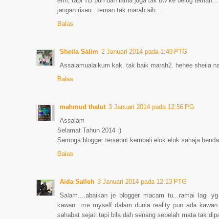
erm, tapi TB pun dah lama juga tak bw ke belog teman... 
jangan risau...teman tak marah aih....
Balas
Sheila Salim
2 Januari 2014 pada 1:49 PTG
Assalamualaikum kak. tak baik marah2. hehee sheila na
Balas
mahmud thalut
3 Januari 2014 pada 12:56 PG
Assalam
Selamat Tahun 2014 :)
Semoga blogger tersebut kembali elok elok sahaja hend
Balas
Aida Salleh
3 Januari 2014 pada 12:13 PTG
Salam....abaikan je blogger macam tu...ramai lagi 
kawan...me myself dalam dunia reality pun ada kawan l
sahabat sejati tapi bila dah senang sebelah mata tak dip