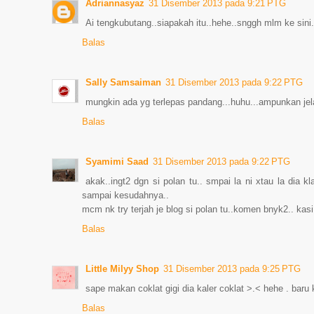
Adriannasyaz
31 Disember 2013 pada 9:21 PTG
Ai tengkubutang..siapakah itu..hehe..snggh mlm ke sini.
Balas
Sally Samsaiman
31 Disember 2013 pada 9:22 PTG
mungkin ada yg terlepas pandang...huhu...ampunkan jela
Balas
Syamimi Saad
31 Disember 2013 pada 9:22 PTG
akak..ingt2 dgn si polan tu.. smpai la ni xtau la dia 
sampai kesudahnya..
mcm nk try terjah je blog si polan tu..komen bnyk2.. kasi
Balas
Little Milyy Shop
31 Disember 2013 pada 9:25 PTG
sape makan coklat gigi dia kaler coklat >.< hehe . baru 
Balas