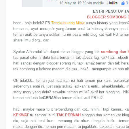
ENTRI PENUTUP TA
BLOGGER SOMBONG 
heee.. saja belek2 FB
Tengkubutang Miaw
punya history yang lepas
teman ni, ayat merapek yang teman post tu kebanyakannya pasal k
teman asik bertanya soklan itu ini pasal edit blog kat wall FB tema
share ilmu diorg.. dan
Syukur Alhamdulillah dapat rakan blogger yang tak
sombong
dan
tau pasal citer ni dulu kata teman ni tak abes2 lagi ke? ha2.. ekc
hati sangat dengan blogger sorang ni, tapi lama2 teman dah tak hera
tak sombong n kekwat macam dia tuu.. hak3.. mengumpat ke apa n
Oh tidakkk.. teman just luahkan isi hati teman jea kan.. bukanka
sebenonya entri ni, just saja suka2 jadikan ia entri.. almaklumlah.. 
story mory yang dolu2 sewaktu teman mula2 aktif ber blogging.. hik3
teman leh luah ke
GERAM
an teman dekat wall FB tu?
ha3.. maybe masa tu x terbendung dah kot.. hihihi.. tapi kannn.. 
KEKWAT
tu sampai la' ni
TAK PERNAH
singgah dan komen kat blog 
dia, saja nak test kan.. memang dia xkan singgah balik.. tem
maka..dengan itu.. teman pun macam tu jugaklah.. takpelah, kalau 