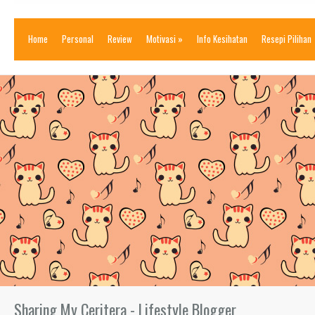
Home
Personal
Review
Motivasi
»
Info Kesihatan
Resepi Pilihan
Sharing My Ceritera - Lifestyle Blogger