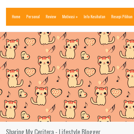
Home
Personal
Review
Motivasi
»
Info Kesihatan
Resepi Pilihan
Sharing My Ceritera - Lifestyle Blogger