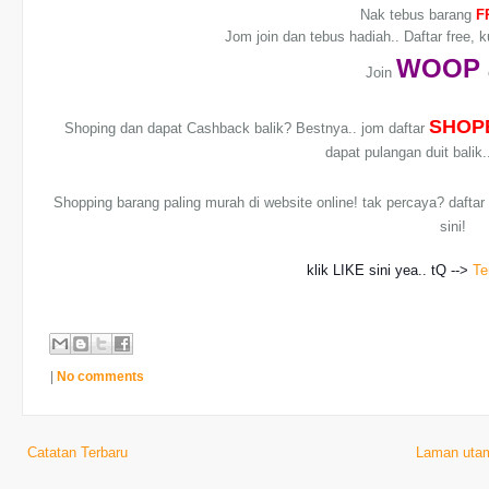
Nak tebus barang
F
Jom join dan tebus hadiah.. Daftar free, 
WO
OP
Join
SHOP
Shoping dan dapat Cashback balik? Bestnya.. jom daftar
dapat pulangan duit balik
Shopping barang paling murah di website online! tak percaya? dafta
sini!
klik LIKE sini yea.. tQ -->
Te
|
No comments
Catatan Terbaru
Laman uta