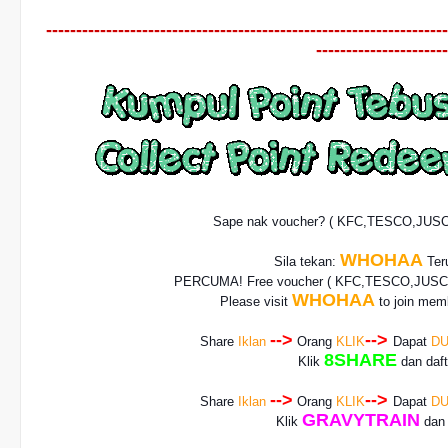
-------------------------------------------------------------------
----------------------
Sape nak voucher? ( KFC,TESCO,JUS
WHOHAA
Sila tekan:
Teru
PERCUMA! Free voucher
( KFC,TESCO,JUSCO
WHOHAA
Please visit
to join memb
-->
-->
Share
Iklan
Orang
KLIK
Dapat
DU
8SHARE
Klik
dan daf
-->
-->
Share
Iklan
Orang
KLIK
Dapat
DU
GRAVYTRAIN
Klik
dan 