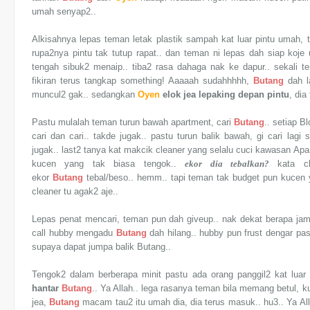
umah senyap2..
Alkisahnya lepas teman letak plastik sampah kat luar pintu umah, tem
rupa2nya pintu tak tutup rapat.. dan teman ni lepas dah siap ko
tengah sibuk2 menaip.. tiba2 rasa dahaga nak ke dapur.. sekali 
fikiran terus tangkap something! Aaaaah sudahhhhh,
Butang
dah la
muncul2 gak.. sedangkan
Oyen
elok jea lepaking depan pintu
, dia
Pastu mulalah teman turun bawah apartment, cari
Butang
.. setiap B
cari dan cari.. takde jugak.. pastu turun balik bawah, gi cari lagi
jugak.. last2 tanya kat makcik cleaner yang selalu cuci kawasan A
kucen yang tak biasa tengok..
ekor dia tebalkan?
kata cl
ekor
Butang
tebal/beso.. hemm.. tapi teman tak budget pun kucen 
cleaner tu agak2 aje..
Lepas penat mencari, teman pun dah giveup.. nak dekat berapa jam 
call hubby mengadu
Butang
dah hilang.. hubby pun frust dengar pasa
supaya dapat jumpa balik Butang..
Tengok2 dalam berberapa minit pastu ada orang panggil2 kat luar
hantar
Butang
.. Ya Allah.. lega rasanya teman bila memang betul,
jea,
Butang
macam tau2 itu umah dia, dia terus masuk.. hu3.. Ya All