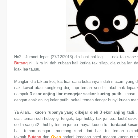
Ho2.. Jumaat lepas (27/12/2013) dia buat hal lagii.... nak tau sap
Butang
ni.. kira ini dah cubaan kali ketiga tak silap, dia cuba lari
idak lea tauuu..
Mungkin dia taktau kot, kat luar sana bukannya indah macam yang 
nak kawal atau kongkong dia, tapi teman sendiri takut nak lepas
nampak
3 ekor anjing liar mengejar seekor kucing putih
.. masa 
dengan anak anjing kaler putih, sekali teman dengar bunyi kucen menj
Ya Allah...
kucen rupanya yang dikejar oleh 3 ekor anjing tadi
..
dia.. teman soh hubby gi tengok, tapi hubby tak jumpa.. last2 esok
sedih sangat2.. hubby teman jumpa mayat kucen tu..
terdapat kesa
hati teman dengar.. memang start dari hari tu, teman nekad
taknak
Butang
dan
Oyen
hadapi keadaan ngeri macam kucen putih 