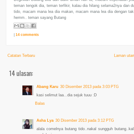
teman tengok dia, teman terfikir, kalau dia hilang selama2nya dan
tido, macam mana lea dia makan, macam mana lea dia dengan tak m
hemm.. teman sayang Butang
|
14 comments
Catatan Terbaru
Laman uta
14 ulasan:
Abang Karu
30 Disember 2013 pada 3:03 PTG
kasi selimut laa...dia sejuk tuuu :D
Balas
Asha Lya
30 Disember 2013 pada 3:12 PTG
alala comelnya butang tido..nakal sungguh butang..kal