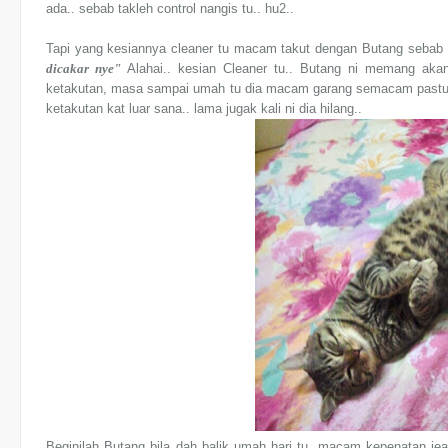
ada.. sebab takleh control nangis tu.. hu2..
Tapi yang kesiannya cleaner tu macam takut dengan Butang sebab B
dicakar nye"
Alahai.. kesian Cleaner tu.. Butang ni memang ak
ketakutan, masa sampai umah tu dia macam garang semacam pastu ma
ketakutan kat luar sana.. lama jugak kali ni dia hilang..
Beginilah Butang bila dah balik umah hari tu, macam kepenatan jea