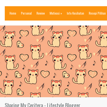
Home
Personal
Review
Motivasi
»
Info Kesihatan
Resepi Pilihan
Sharing My Ceritera - Lifestyle Blogger