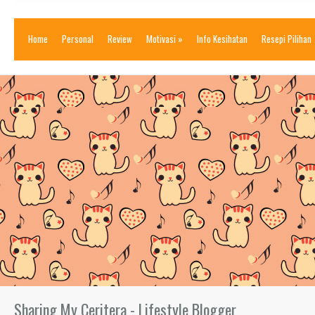
Home
Personal
Review
Motivasi
»
Info Kesihatan
Resepi Pilihan
Sharing My Ceritera - Lifestyle Blogger