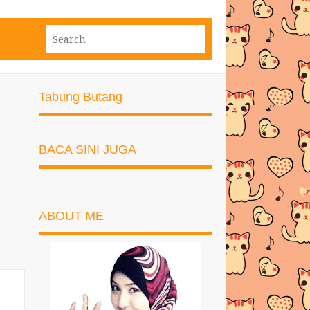
Tabung Butang
BACA SINI JUGA
ABOUT ME