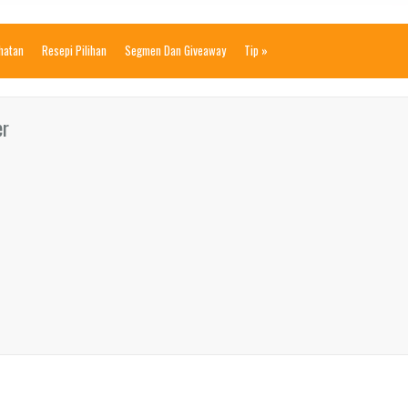
ihatan
Resepi Pilihan
Segmen Dan Giveaway
Tip
»
er