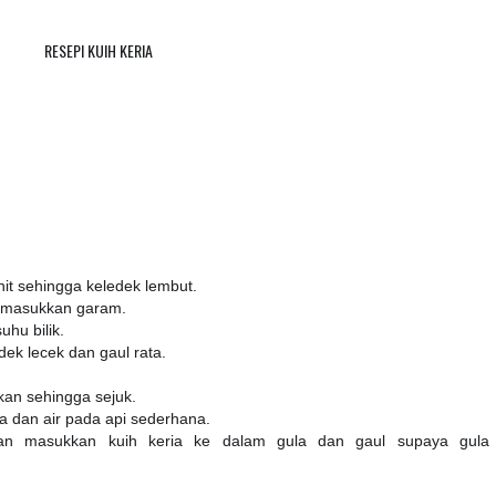
RESEPI KUIH KERIA
it sehingga keledek lembut.
n masukkan garam.
hu bilik.
k lecek dan gaul rata.
an sehingga sejuk.
a dan air pada api sederhana.
dan masukkan kuih keria ke dalam gula dan gaul supaya gula