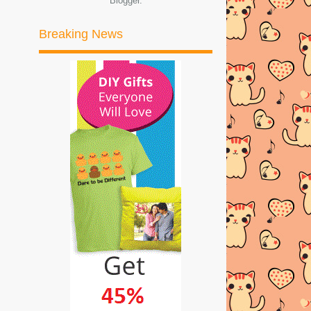
Blogger
.
HOUSE BY T...
SENARAI PESERTA BIRTHDAY
Breaking News
GIVEAWAY EMBUN BEAUTY
HOU...
SEGMEN CUBA TEKA |
TENGKUBUTANG
KALENDAR TAKWIM
PERSEKOLAHAN TAHUN 2015
1 JUTA Pageview 1000 Entri
KALENDAR TAKWIM TARIKH
PENTING DALAM ISLAM TAHUN
2015
TIPS MUDAH BERSALIN
KALENDAR CUTI-CUTI UMUM 2015
DEMAM | MOHON MAAF DARI
TENGKUBUTANG