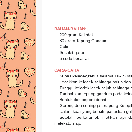
BAHAN-BAHAN:
👉
200 gram Keledek
👉
80 gram Tepung Gandum
👉
Gula
👉
Secubit garam
👉
6 sudu besar air
CARA-CARA:
✔
Kupas keledek,rebus selama 10-15 min
✔
Lecekkan keledek sehingga halus da
✔
Tunggu keledek lecek sejuk sehingga su
✔
Tambahkan tepung gandum pada kelede
✔
Bentuk doh seperti donat
✔
Goreng doh sehingga terapung.Ketepik
✔
Dalam kuali yang bersih, panaskan gul
✔
Setelah berkaramel, matikan api 
melekat...siap..