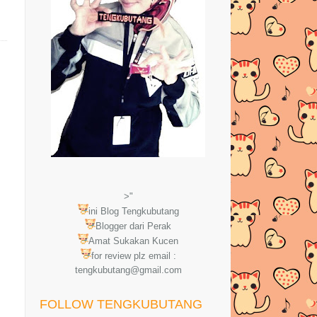
>"
ini Blog Tengkubutang
Blogger dari Perak
Amat Sukakan Kucen
for review plz email :
tengkubutang@gmail.com
FOLLOW TENGKUBUTANG