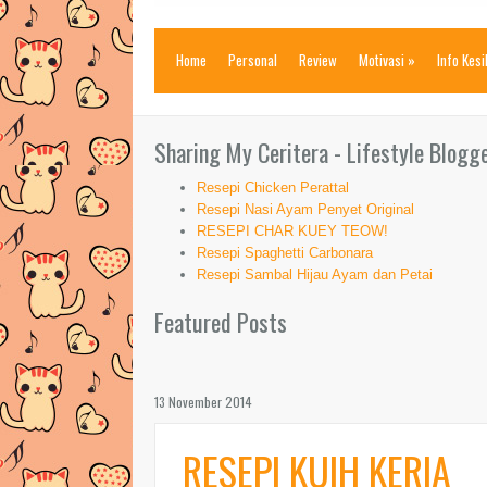
Home
Personal
Review
Motivasi
»
Info Kes
Sharing My Ceritera - Lifestyle Blogg
Resepi Chicken Perattal
Resepi Nasi Ayam Penyet Original
RESEPI CHAR KUEY TEOW!
Resepi Spaghetti Carbonara
Resepi Sambal Hijau Ayam dan Petai
Featured Posts
13 November 2014
RESEPI KUIH KERIA