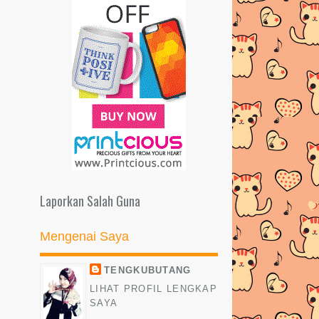
BIRTHDAY GIVEAWAY EMBUN
BEAUTY HOUSE BY
TENGKUBUTA...
BIRTHDAY GIVEAWAY EMBUN
BEAUTY HOUSE BY
TENGKUBUTANG
RESEPI IBU DALAM PANTANG |
BERSALIN
NORMAL/CAESAREAN
RESEPI KUIH KERIA
Laporkan Salah Guna
Benda Biasa Bagi Suami | Benda
Biasa Jadi Kat Kaum...
Mengenai Saya
APA PERLU BUAT JIKA ANAK
DEMAM
TENGKUBUTANG
LIHAT PROFIL LENGKAP
Review : Sabun Al-Razi Serasi
SAYA
Denganku... Terbaekkk!!