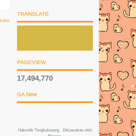
JOYKIDS
TRANSLATE
Kaca Mata Mengikut Bentuk Muka!
 Lama
RANGKAIAN PRODUCT COSWAY
CARA MENGURUSKAN URI
MUSK BLOSSOM MEMANG
AWESOME!!!
PAGEVIEW
Cara Nak Kenalpasti Diri Disihir
17,494,770
Resepi Ayam Sambal Cili Garing
PEMENANG HADIAH SEGMEN
GA New
CUBA TEKA | TENGKUBUTANG
Giveaway Ephyra Skin Bar Di
Mialiana.com
PEMENANG BIRTHDAY
Hakmilik Tengkubutang . Dikuasakan oleh
GIVEAWAY EMBUN BEAUTY