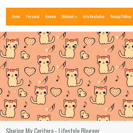
Home
Personal
Review
Motivasi
»
Info Kesihatan
Resepi Pilihan
Sharing My Ceritera - Lifestyle Blogger