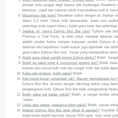
jerawat serta jeragat degil kerana ada kandungan Bearberry 
berkesan, cepat dan selamat untuk mencerahkan kulit & memud
Macamana nak guna?
Basahkan sabun dengan air, biarkan ia 
dalam 2-3 minit. Untuk kulit bermasalah, boleh urut sedi
pelembap anda seperti biasa ( boleh guna toner dan pelembap d
Setakat ini, hanya Ephyra Skin Bar saja?
Ephyra ada dala
Premium & Trial Pack). Ia lebih untuk merawat dalaman da
adalah produk kedua selepas kejayaan produk Ephyra di 
dalaman kita terpelihara malah luaran juga diperbaiki dan l
guna sabun Ephyra Skin bar) , kesan yang menakjubkan akan 
Boleh guna sekali sambil minum Ephyra drinks?
Boleh. Sangat
Boleh ke pakai toner & moisturizer jenama lain?
Boleh tiad
kotoran dan sel-sel kulit mati dan sangat ‘mild’ dan boleh di
Kalau ada resdung, boleh pakai?
Boleh.
Ada kesan-kesan sampingan tak? Macam menggelupas ker? 
Ephyra Skin Bar, dirumus dengan teknologi terkini yang berku
pengelupasan kulit. Ephyra Skin Bar tidak mengandungi Hydro
Boleh pakai kat badan sekali?
Boleh, ia sangat lembut untuk
badan.
Lelaki atau wanita, keduanya boleh pakai?
Boleh, sesuai untu
Bilakah Ephyra Skin Bar akan dijual di pasaran?
Insyallah 
kedai-kedai terpilih bermula Januari 2015 nanti. Saiz untuk j