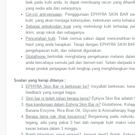
baik pada kulit anda. Ia dapat membuang racun yang dihasil
yang sedia ada dan selanjutnya.
Ciri-ciri anti-penuaan
. Pengggunaan EPHYRA SKIN BAR seca
kulit, yang akan menjaga kekenyalan, kelenturan serta kehalusan
Sebagai antioksidan kuat
yang melindungi kulit terhadap pen
iklim, asap rokok dan sebagainya.
Pencerahan kulit
. Tidak semua sabun dapat mencerahkan ku
hasil yang anda harapkan. Tetapi dengan EPHYRA SKIN BAR,
pengelupasan kulit, dan selamat digunakan.
Glutathione
bertindak menghalang pengeluaran melanin dalam
anda bercahaya semula jadi dan berseri-seri. Selain daripada 
tetapi produk penjagaan kulit lengkap yang menghilangkan mas
Soalan yang kerap ditanya :
EPHYRA Skin Bar ni berkesan ke?
Insyallah berkesan, ker
feedback yang sangat bagus
Skin bar ni boleh tahan berapa lama?
Ephyra Skin Bar adalah 
Apa kandungan dalam Ephyra Skin Bar ni?
Glutathione, Kolage
Banana Enzyme, Rice Bran Oil, Glycerin & Aromatherapy frag
Berapa lama nak lihat kesannya?
Bergantung pada individu,
tegang, ada yang pakai 3 hari dah nampak kulit makin cer
kesan ketara dalam 1 minggu.
Boleh hilangkan parut jerawat? Jeragat degil?
Boleh, Ephyra