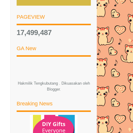
MUSK BLOSSOM MEMANG
AWESOME!!!
PAGEVIEW
Cara Nak Kenalpasti Diri Disihir
17,499,487
Resepi Ayam Sambal Cili Garing
PEMENANG HADIAH SEGMEN
GA New
CUBA TEKA | TENGKUBUTANG
Giveaway Ephyra Skin Bar Di
Mialiana.com
PEMENANG BIRTHDAY
Hakmilik Tengkubutang . Dikuasakan oleh
GIVEAWAY EMBUN BEAUTY
Blogger
.
HOUSE BY T...
SENARAI PESERTA BIRTHDAY
Breaking News
GIVEAWAY EMBUN BEAUTY
HOU...
SEGMEN CUBA TEKA |
TENGKUBUTANG