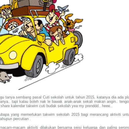
gu tanya sembang pasal Cuti sekolah untuk tahun 2015, katanya dia ada pl
tanya.. tapi kalau boleh nak le bawak anak-anak sekali makan angin.. tengo
n share kalendar takwim cuti budak sekolah yea my prenddd.. heee..
bubapa yang memerlukan takwim sekolah 2015 bagi merancang aktiviti unt
ahupun percutian .
macam-macam aktiviti dilakukan bersama seisi keluarga dan paling seron