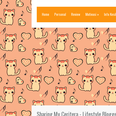
Home
Personal
Review
Motivasi
»
Info Kes
Sharing My Ceritera - Lifestyle Blogg