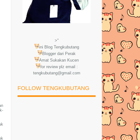
>"
ini Blog Tengkubutang
Blogger dari Perak
Amat Sukakan Kucen
for review plz email :
tengkubutang@gmail.com
FOLLOW TENGKUBUTANG
an
k-
uk
ok