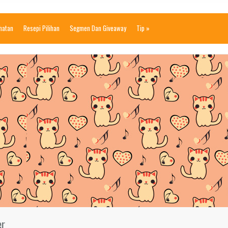
ihatan
Resepi Pilihan
Segmen Dan Giveaway
Tip
»
er