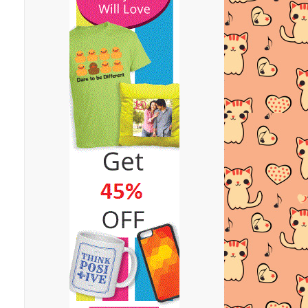
KALENDAR TAKWIM
PERSEKOLAHAN TAHUN 2015
1 JUTA Pageview 1000 Entri
KALENDAR TAKWIM TARIKH
PENTING DALAM ISLAM TAHUN
2015
TIPS MUDAH BERSALIN
KALENDAR CUTI-CUTI UMUM 2015
DEMAM | MOHON MAAF DARI
TENGKUBUTANG
BIRTHDAY GIVEAWAY EMBUN
BEAUTY HOUSE BY
TENGKUBUTA...
BIRTHDAY GIVEAWAY EMBUN
BEAUTY HOUSE BY
TENGKUBUTANG