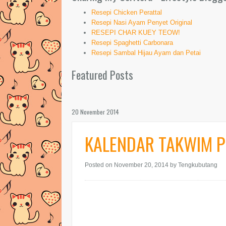
Resepi Chicken Perattal
Resepi Nasi Ayam Penyet Original
RESEPI CHAR KUEY TEOW!
Resepi Spaghetti Carbonara
Resepi Sambal Hijau Ayam dan Petai
Featured Posts
20 November 2014
KALENDAR TAKWIM P
Posted on November 20, 2014
by Tengkubutang