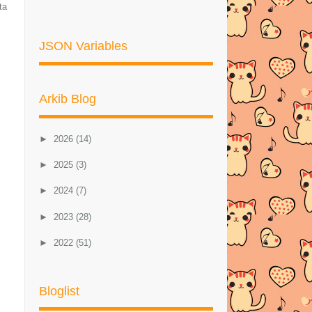
ta
JSON Variables
Arkib Blog
►
2026
(14)
►
2025
(3)
►
2024
(7)
►
2023
(28)
►
2022
(51)
►
2021
(46)
Bloglist
►
2020
(57)