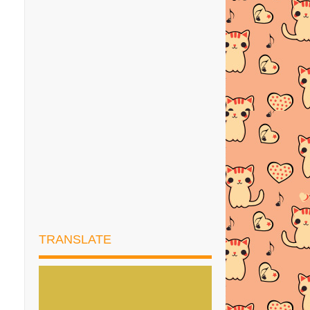
►
2019
(169)
►
2018
(194)
►
2017
(245)
►
2016
(269)
►
2015
(327)
▼
2014
(522)
►
Disember
(22)
▼
November
(46)
CONCERT & GRADUATION DAY
JOYKIDS
TRANSLATE
Kaca Mata Mengikut Bentuk Muka!
RANGKAIAN PRODUCT COSWAY
CARA MENGURUSKAN URI