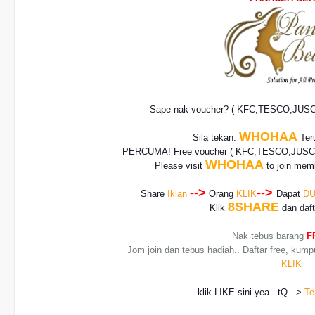
Sape nak voucher? ( KFC,TESCO,JUS
WHOHAA
Sila tekan:
Teru
PERCUMA! Free voucher
( KFC,TESCO,JUSCO
WHOHAA
Please visit
to join memb
-->
-->
Share
Iklan
Orang
KLIK
Dapat
DU
8SHARE
Klik
dan daf
Nak tebus barang
F
Jom join dan tebus hadiah.. Daftar free, kump
KLIK
klik LIKE sini yea.. tQ -->
Te