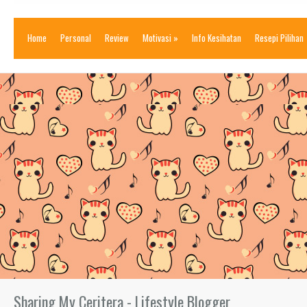
Home
Personal
Review
Motivasi
»
Info Kesihatan
Resepi Pilihan
Sharing My Ceritera - Lifestyle Blogger