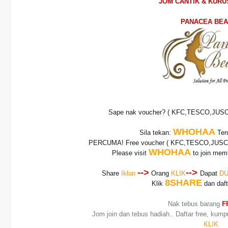
JOM CANTIK & KUR
PANACEA BE
Sape nak voucher? ( KFC,TESCO,JUS
WHOHAA
Sila tekan:
Teru
PERCUMA! Free voucher
( KFC,TESCO,JUSCO
WHOHAA
Please visit
to join memb
-->
-->
Share
Iklan
Orang
KLIK
Dapat
DU
8SHARE
Klik
dan daf
Nak tebus barang
F
Jom join dan tebus hadiah.. Daftar free, kump
KLIK