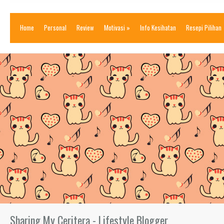
Home
Personal
Review
Motivasi
»
Info Kesihatan
Resepi Pilihan
Sharing My Ceritera - Lifestyle Blogger