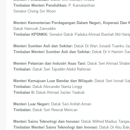
Timbalan Menteri Pendidikan:
P. Kamalanthan
Senator Chong Sin Woon
Menteri Kementerian Perdagangan Dalam Negeri, Koperasi Da
Datuk Hamzah Zainuddin
Timbalan KPDNKK:
Senator Datuk Paduka Ahmad Bashah Md Hani
Menteri Sumber Asli dan Sekitar:
Datuk Dr Wan Junaidi Tuanku Ja
Timbalan Menteri Sumber Asli dan Sekitar:
Datuk Dr Ir Hamim Sa
Menteri Petanian dan Industri Asas Tani:
Datuk Seri Ahmad Shabe
Timbalan:
Datuk Seri Tajuddin Abdul Rahman
Menteri Kemajuan Luar Bandar dan Wilayah:
Datuk Seri Ismail Sa
Timbalan:
Datuk Alexander Nanta Linggi
Timbalan II:
Datuk Ahmad Jazlan Yaakub
Menteri Luar Negeri:
Datuk Seri Anifah Aman
Timbalan:
Datuk Seri Reezal Merican
Menteri Sains Teknologi dan Inovasi:
Datuk Wilfred Madius Tanga
Timbalan Menteri Sains Teknologi dan Inovasi:
Datuk Dr Abu Bak