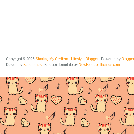
Copyright ©
2026
Sharing My Ceritera - Lifestyle Blogger
| Powered by
Blogge
Design by
Fabthemes
| Blogger Template by
NewBloggerThemes.com