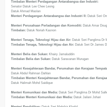
Timbalan Menteri Perdagangan Antarabangsa dan Industri:
Senator Datuk Lee Chee Leong
Datuk Ahmad Maslan
Menteri Perdagangan Antarabangsa dan Industri II:
Datuk Seri O
Menteri Perusahaan Perladangan dan Komoditi:
Datuk Amar Dou
Timbalan:
Datuk Noriah Kasnon
Menteri Tenaga, Teknologi Hijau dan Air:
Datuk Seri Panglima Dr 
Timbalan Tenaga, Teknologi Hijau dan Air:
Datuk Seri Dr James 
Menteri Belia dan Sukan:
Khairy Jamaluddin
Timbalan Belia dan Sukan:
Datuk Saravanan Murugan
Menteri Kesejahteraan Bandar, Perumahan dan Kerajaan Tempat
Datuk Abdul Rahman Dahlan
Timbalan Menteri Kesejahteraan Bandar, Perumahan dan Keraja
Datuk Halimah Mohd Saidique
Menteri Komunikasi dan Media:
Datuk Seri Panglima Dr Mohd Sall
Timbalan Menteri Komunikasi dan Media:
Datuk Jailani Johari
Menteri Pendidikan:
Datuk Seri Mahdzir Khalid